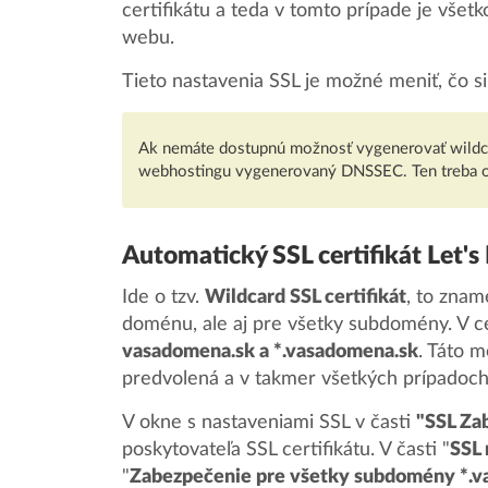
certifikátu a teda v tomto prípade je vše
webu.
Tieto nastavenia SSL je možné meniť, čo s
Ak nemáte dostupnú možnosť vygenerovať wildcart
webhostingu vygenerovaný DNSSEC. Ten treba od
Automatický SSL certifikát Let'
Ide o tzv.
Wildcard SSL certifikát
, to znam
doménu, ale aj pre všetky subdomény. V c
vasadomena.sk a *.vasadomena.sk
. Táto 
predvolená a v takmer všetkých prípadoch
V okne s nastaveniami SSL v časti
"SSL Za
poskytovateľa SSL certifikátu. V časti "
SSL 
"
Zabezpečenie pre všetky subdomény *.vas