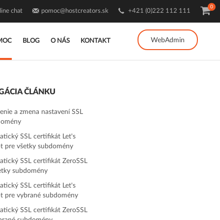
0
ine chat
pomoc@hostcreators.sk
+421 (0)222 112 111
WebAdmin
MOC
BLOG
O NÁS
KONTAKT
GÁCIA ČLÁNKU
enie a zmena nastavení SSL
 domény
tický SSL certifikát Let's
t pre všetky subdomény
tický SSL certifikát ZeroSSL
etky subdomény
tický SSL certifikát Let's
t pre vybrané subdomény
tický SSL certifikát ZeroSSL