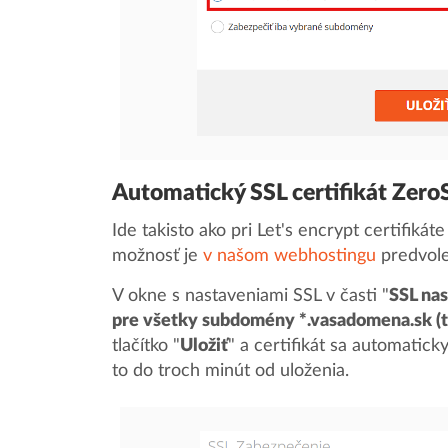
Automatický SSL certifikát Zer
Ide takisto ako pri Let's encrypt certifikáte
možnosť je
v našom webhostingu
predvole
V okne s nastaveniami SSL v časti "
SSL na
pre všetky subdomény *.vasadomena.sk (tzv
tlačítko "
Uložiť
" a certifikát sa automatic
to do troch minút od uloženia.