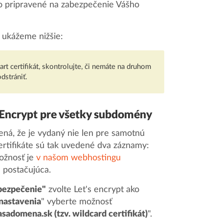
tko pripravené na zabezpečenie Vášho
i ukážeme nižšie:
 certifikát, skontrolujte, či nemáte na druhom
strániť.
s Encrypt pre všetky subdomény
ená, že je vydaný nie len pre samotnú
ertifikáte sú tak uvedené dva záznamy:
možnosť je
v našom webhostingu
 postačujúca.
bezpečenie"
zvolte Let's encrypt ako
nastavenia
" vyberte možnosť
adomena.sk (tzv. wildcard certifikát)
".