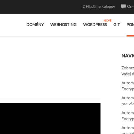
2
Hľadáme kolegov
On-l
DOMÉNY
WEBHOSTING
WORDPRESS
GIT
PO
NAVI
Zobraz
Vašej
Automa
Encryp
Automa
pre vš
Automa
Encryp
Automa