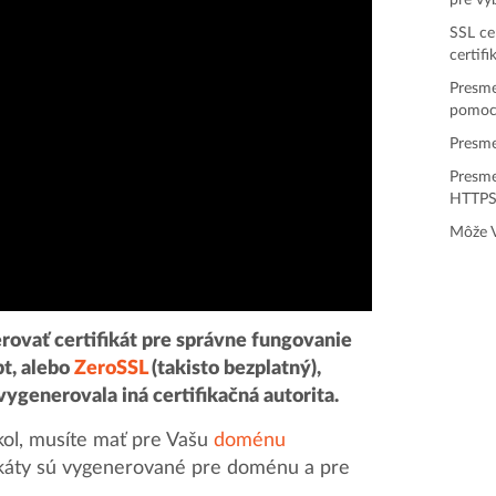
pre v
SSL ce
certifi
Presm
pomoco
Presm
Presm
HTTP
Môže V
rovať certifikát pre správne fungovanie
t, alebo
ZeroSSL
(takisto bezplatný),
vygenerovala iná certifikačná autorita.
ol, musíte mať pre Vašu
doménu
fikáty sú vygenerované pre doménu a pre