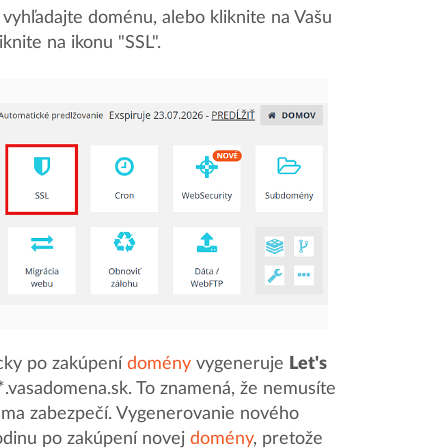
si vyhľadajte doménu, alebo kliknite na Vašu
nite na ikonu "SSL".
cky po zakúpení
domény
vygeneruje
Let's
r *.vasadomena.sk. To znamená, že nemusíte
sama zabezpečí. Vygenerovanie nového
hodinu po zakúpení novej
domény
, pretože