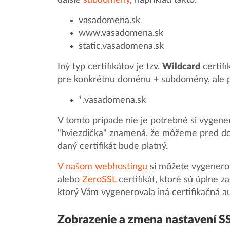
ďalšie
subdomény
, napríklad takto:
vasadomena.sk
www.vasadomena.sk
static.vasadomena.sk
Iný typ certifikátov je tzv.
Wildcard
certifi
pre konkrétnu doménu + subdomény, ale p
*.vasadomena.sk
V tomto prípade nie je potrebné si vygene
"hviezdička" znamená, že môžeme pred d
daný certifikát bude platný.
V našom webhostingu
si môžete vygenero
alebo
ZeroSSL
certifikát, ktoré sú úplne z
ktorý Vám vygenerovala iná certifikačná au
Zobrazenie a zmena nastavení S