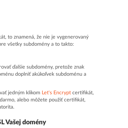
kát, to znamená, že nie je vygenerovaný
re všetky subdomény a to takto:
rovať ďalšie subdomény, pretože znak
oménu doplniť akúkoľvek subdoménu a
vať jedným klikom
Let's Encrypt
certifikát,
adarmo, alebo môžete použiť certifikát,
torita.
SL Vašej domény