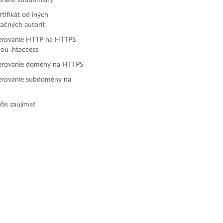
ybrané subdomény
rtifikát od iných
kačných autorít
erovanie HTTP na HTTPS
u .htaccess
erovanie domény na HTTPS
erovanie subdomény na
S
ás zaujímať