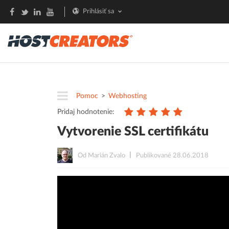
Prihlásiť sa
Pomoc
Webhosting
Pridaj hodnotenie:
Vytvorenie SSL certifikátu
Od Marián Zvalo
Publikované 28.06.2018