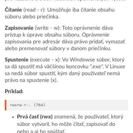
Čítanie
(read - r): Umožňuje iba čítanie obsahu
súboru alebo priečinka.
Zapisovanie
(write - w): Toto oprávnenie dáva
prístup k úprave obsahu súboru. Oprávnenie
zapisovania pre adresár dáva právo pridať, vymazať
alebo premenovať súbory v danom priečinku.
Spustenie
(execute - x): Vo Windowse súbor, ktorý
sa dá spustiť má väčšinou koncovku ".exe". V Linuxe
sa nedá súbor spustiť, kým daný používateľ nemá
právo na spustenie (x).
Príklad:
rwxrw-r-- (764)
Prvá časť (rwx)
znamená, že používateľ, ktorý
súbor vytvoril, ho môže čítať, zapisovať do
neho a aj ho spúštať.