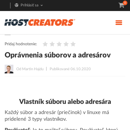
0
Prihlásiť sa
Pomoc
FTP
Pridaj hodnotenie:
Oprávnenia súborov a adresárov
Od Martin Hajdu
Publikované 06.10.2020
Vlastník súboru alebo adresára
Každý súbor a adresár (priečinok) v linuxe má
pridelené 3 typy vlastníkov.