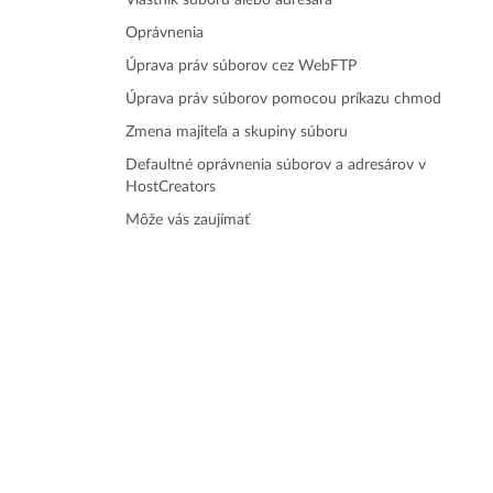
Vlastník súboru alebo adresára
Oprávnenia
Úprava práv súborov cez WebFTP
Úprava práv súborov pomocou príkazu chmod
Zmena majiteľa a skupiny súboru
Defaultné oprávnenia súborov a adresárov v
HostCreators
Môže vás zaujímať