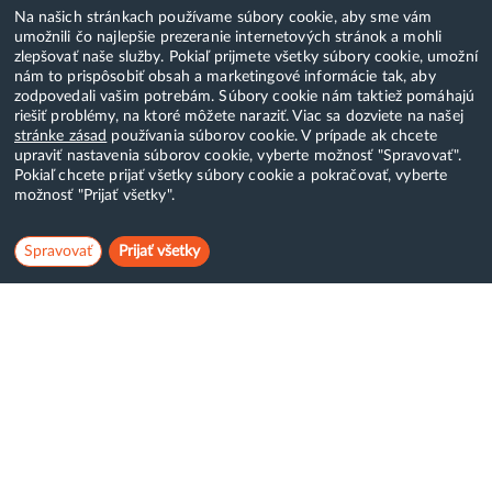
Na našich stránkach používame súbory cookie, aby sme vám
umožnili čo najlepšie prezeranie internetových stránok a mohli
zlepšovať naše služby. Pokiaľ prijmete všetky súbory cookie, umožní
nám to prispôsobiť obsah a marketingové informácie tak, aby
zodpovedali vašim potrebám. Súbory cookie nám taktiež pomáhajú
riešiť problémy, na ktoré môžete naraziť. Viac sa dozviete na našej
stránke zásad
používania súborov cookie. V prípade ak chcete
upraviť nastavenia súborov cookie, vyberte možnosť "Spravovať".
Pokiaľ chcete prijať všetky súbory cookie a pokračovať, vyberte
možnosť "Prijať všetky".
Spravovať
Prijať všetky
Hostcreator
WebCreators, s.r.o.
ČSA 24, Banská Bystrica
Tel:
+421 (0)222 112 111