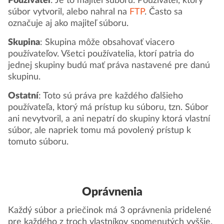
Používateľ
: Je to majiteľ súboru. Používateľ, ktorý
súbor vytvoril, alebo nahral na
FTP
. Často sa
označuje aj ako majiteľ súboru.
Skupina
: Skupina môže obsahovať viacero
používateľov. Všetci používatelia, ktorí patria do
jednej skupiny budú mať práva nastavené pre danú
skupinu.
Ostatní
: Toto sú práva pre každého ďalšieho
používateľa, ktorý má prístup ku súboru, tzn. Súbor
ani nevytvoril, a ani nepatrí do skupiny ktorá vlastní
súbor, ale napriek tomu má povolený prístup k
tomuto súboru.
Oprávnenia
Každý súbor a priečinok má 3 oprávnenia pridelené
pre každého z troch vlastníkov spomenutých vyššie.