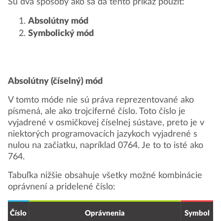
Sú dva spôsoby ako sa dá tento príkaz použiť:
Absolútny mód
Symbolický mód
Absolútny (číselný) mód
V tomto móde nie sú práva reprezentované ako
písmená, ale ako trojciferné číslo. Toto číslo je
vyjadrené v osmičkovej číselnej sústave, preto je v
niektorých programovacích jazykoch vyjadrené s
nulou na začiatku, napríklad 0764. Je to to isté ako
764.
Tabuľka nižšie obsahuje všetky možné kombinácie
oprávnení a pridelené číslo:
Číslo
Oprávnenia
Symbol