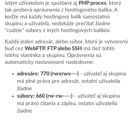
istým užívateľom je spúšťaný aj
PHP proces
, ktorý
tak preberá oprávnenia z hostingového balíka. A
keďže má každý hostingový balík samostatnú
skupinu a užívateľa, nedokáže prečítať žiadne
"cudzie" súbory z iných hostingových balíkov.
Každý jeden adresár, alebo súbor, ktorý je vytvorený
buď cez
WebFTP, FTP alebo SSH
má tiež tohto
istého vlastníka a skupinu. Oprávnenia sú
automaticky nastavované nasledovne:
adresáre: 770 (rwxrwx---)
- užívateľ aj skupina
má plné práva pre adresár, ostatní užívatelia
žiadne
súbory: 660 (rw-rw----)
- užívateľ aj skupina
má právo čítania a zápisu, ostatní užívatelia
žiadne