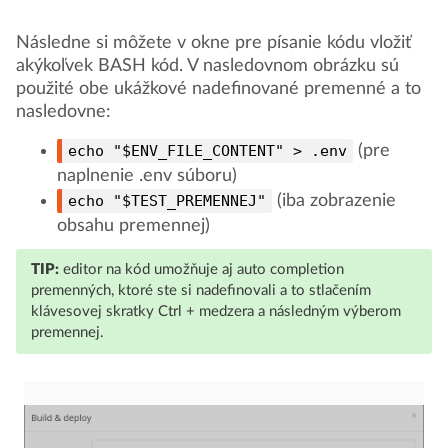
Následne si môžete v okne pre písanie kódu vložiť
akýkoľvek BASH kód. V nasledovnom obrázku sú
použité obe ukážkové nadefinované premenné a to
nasledovne:
echo "$ENV_FILE_CONTENT" > .env
(pre
naplnenie .env súboru)
echo "$TEST_PREMENNEJ"
(iba zobrazenie
obsahu premennej)
TIP:
editor na kód umožňuje aj auto completion
premenných, ktoré ste si nadefinovali a to stlačením
klávesovej skratky Ctrl + medzera a následným výberom
premennej.