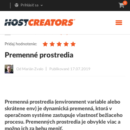
0
Prihlásiť sa
Pomoc
GIT Build & Deploy
Pridaj hodnotenie:
Premenné prostredia
Od Marián Zvalo
Publikované 17.07.2019
Premenná prostredia (environment variable alebo
skrátene env) je dynamická premenná, ktorá v
operačnom systéme zastupuje vlastnosť bežiaceho
procesu. Premenných prostredia je obvykle viac a
možno ich za behu meniť.