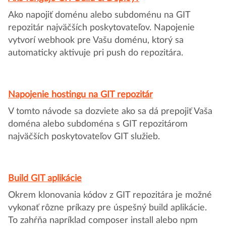
Ako napojiť doménu alebo subdoménu na GIT
repozitár najväčších poskytovateľov. Napojenie
vytvorí webhook pre Vašu doménu, ktorý sa
automaticky aktivuje pri push do repozitára.
Napojenie hostingu na GIT repozitár
V tomto návode sa dozviete ako sa dá prepojiť Vaša
doména alebo subdoména s GIT repozitárom
najväčších poskytovateľov GIT služieb.
Build GIT aplikácie
Okrem klonovania kódov z GIT repozitára je možné
vykonať rôzne príkazy pre úspešný build aplikácie.
To zahŕňa napríklad composer install alebo npm