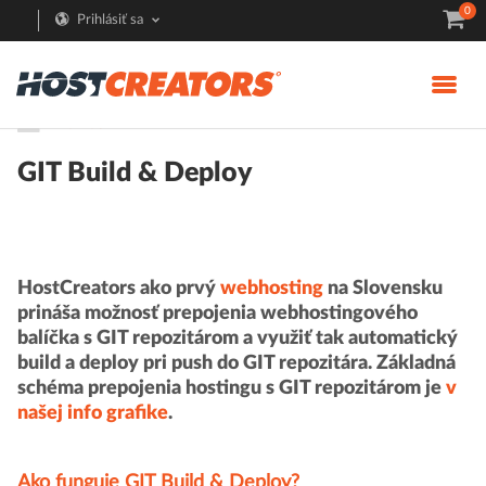
0
Prihlásiť sa
Pomoc
GIT Build & Deploy
HostCreators ako prvý
webhosting
na Slovensku
prináša možnosť prepojenia webhostingového
balíčka s GIT repozitárom a využiť tak automatický
build a deploy pri push do GIT repozitára.
Základná
schéma prepojenia hostingu s GIT repozitárom je
v
našej info grafike
.
Ako funguje GIT Build & Deploy?