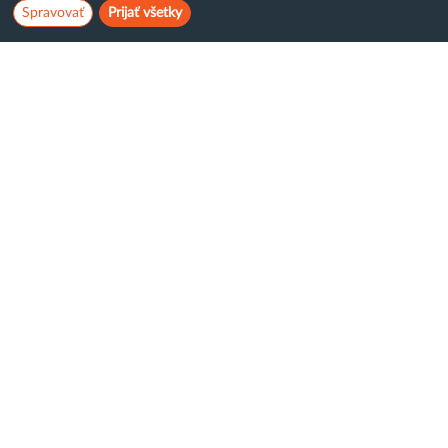
Spravovať
Prijať všetky
Hostcreator
WebCreators, s.r.o.
ČSA 24, Banská Bystrica
Tel:
+421 (0)222 112 111
E-mail:
info@hostcreators.sk
Dostávajte emaily s akciovými ponukami:
Súhlasím so spracovaním
osobných údajov
Odoslať