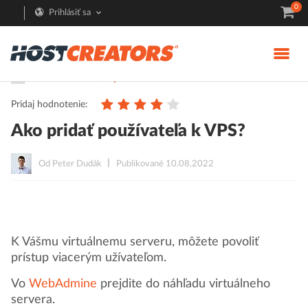
0
Prihlásiť sa
Pomoc
Virtuálny server
Menežované VPS
Pridaj hodnotenie:
Ako pridať používateľa k VPS?
Od Peter Dudák
Publikované 10.08.2022
K Vášmu virtuálnemu serveru, môžete povoliť
prístup viacerým užívateľom.
Vo
WebAdmine
prejdite do náhľadu virtuálneho
servera.