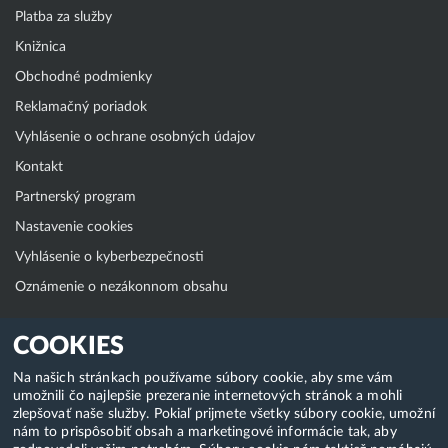
Platba za služby
Knižnica
Obchodné podmienky
Reklamačný poriadok
Vyhlásenie o ochrane osobných údajov
Kontakt
Partnerský program
Nastavenie cookies
Vyhlásenie o kyberbezpečnosti
Oznámenie o nezákonnom obsahu
Klientská zóna
COOKIES
WebAdmin
Na našich stránkach používame súbory cookie, aby sme vám
umožnili čo najlepšie prezeranie internetových stránok a mohli
WebMail
zlepšovať naše služby. Pokiaľ prijmete všetky súbory cookie, umožní
Zmena hesla (E-mail, FTP, SSH)
nám to prispôsobiť obsah a marketingové informácie tak, aby