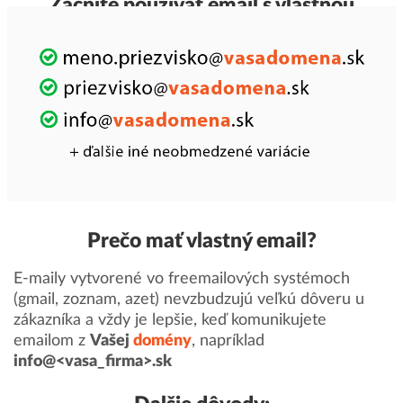
Začnite používať email s vlastnou
doménou
Prečo mať vlastný email?
E-maily vytvorené vo freemailových systémoch
(gmail, zoznam, azet) nevzbudzujú veľkú dôveru u
zákazníka a vždy je lepšie, keď komunikujete
emailom z
Vašej
domény
, napríklad
info@<vasa_firma>.sk