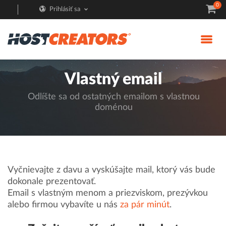
0
Prihlásiť sa
Vlastný email
Odlíšte sa od ostatných emailom s vlastnou
doménou
Vyčnievajte z davu a vyskúšajte mail, ktorý vás bude
dokonale prezentovať.
Email s vlastným menom a priezviskom, prezývkou
alebo firmou vybavíte u nás
za pár minút
.