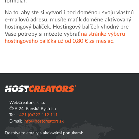
formulár.
Na to, aby ste si vytvorili pod doménou svoju vlastnú
e-mailovú adresu, musíte mať k doméne aktivovaný
hostingový balíček. Hostingový balíček vhodný pre
Vaše potreby si môžete vybrať
na stránke výberu
hostingového balíčka už od 0,80 € za mesiac
.
Hostcreator
WebCreators, s.r.o.
ČSA 24, Banská Bystrica
Tel:
+421 (0)222 112 111
E-mail:
info@hostcreators.sk
Dostávajte emaily s akciovými ponukami: