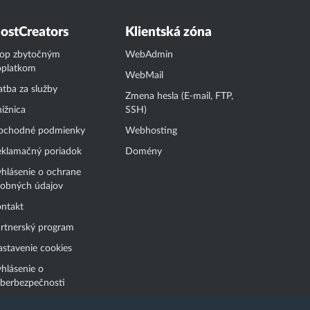
ostCreators
Klientská zóna
top zbytočným
WebAdmin
oplatkom
WebMail
atba za služby
Zmena hesla (E-mail, FTP,
ižnica
SSH)
bchodné podmienky
Webhosting
klamačný poriadok
Domény
hlásenie o ochrane
obných údajov
ntakt
rtnerský program
stavenie cookies
hlásenie o
berbezpečnosti
známenie o nezákonnom