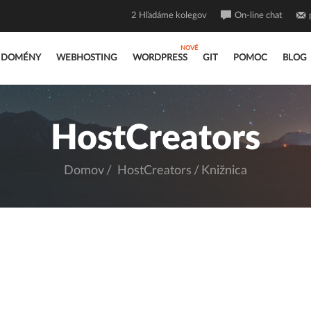
2
Hľadáme kolegov
On-line chat
DOMÉNY
WEBHOSTING
WORDPRESS
GIT
POMOC
BLOG
HostCreators
Domov
HostCreators
Knižnica