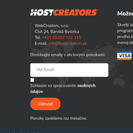
Hostcreator
Možno
Skvelý z
WebCreators, s.r.o.
program
ČSA 24, Banská Bystrica
prvého k
Tel:
+421 (0)222 112 111
menej ak
E-mail:
info@hostcreators.sk
Dostávajte emaily s akciovými ponukami:
Súhlasím so spracovaním
osobných
údajov
Odoslať
Ponuky zasielame raz mesačne.
Táto stránka je chránená službou reCAPTCHA a platia