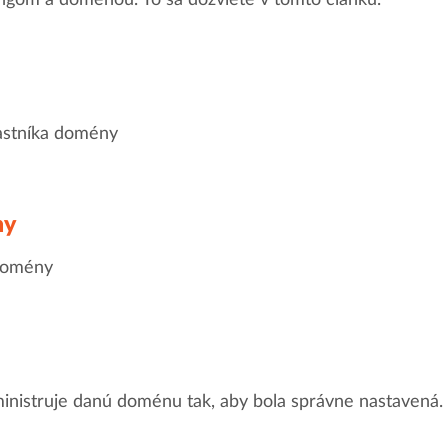
ngom a doménou. To sa dozviete v tomto článku.
lastníka domény
ny
 domény
dministruje danú doménu tak, aby bola správne nastavená.