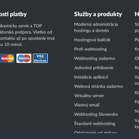
sti platby
Služby a produkty
H
Moderná administrácia
S
ákaznícky servis a TOP
hostingu a domén
p
átorská podpora. Všetko od
ontaktu až po spustenie trvá
Hostingový balíček
Pl
o 10 minút.
Profi webhosting
Kn
Webhosting zadarmo
O
Jednotné prihlásenie
Re
Inštalácia aplikácií
Vy
os
Webová stránka zadarmo
Ko
Virtuálny server
Pa
Vlastný email
Na
Webhosting Slovensko
Vy
Štandard webhosting
ky
Odstúpenie od zmluvy
O