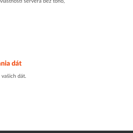
vlastnosti servera bez toho,
nia dát
 vašich dát.