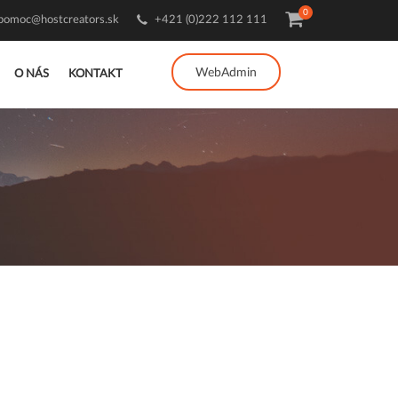
0
pomoc@hostcreators.sk
+421 (0)222 112 111
WebAdmin
O NÁS
KONTAKT