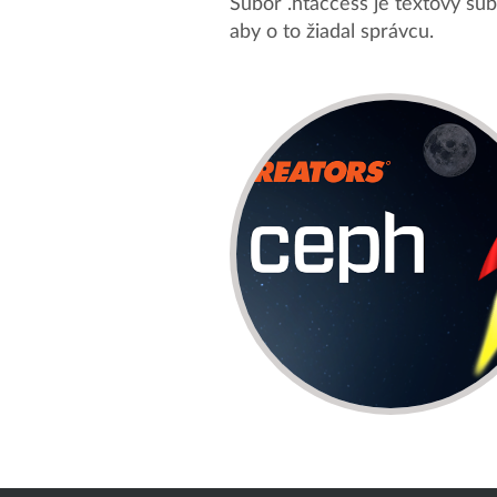
Súbor .htaccess je textový súb
aby o to žiadal správcu.