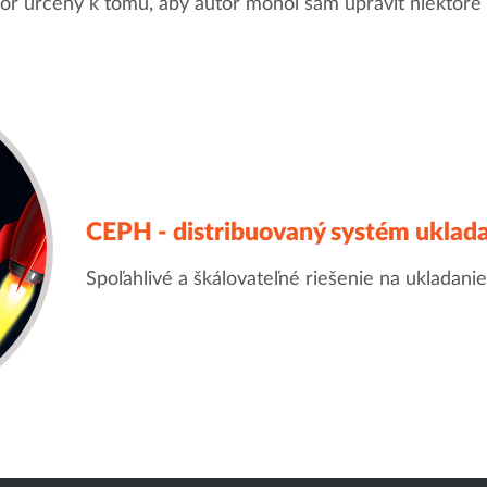
or určený k tomu, aby autor mohol sám upraviť niektoré 
CEPH - distribuovaný systém uklada
Spoľahlivé a škálovateľné riešenie na ukladanie