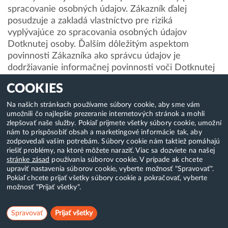
spracovanie osobných údajov. Zákazník ďalej
posudzuje a zakladá vlastníctvo pre riziká
vyplývajúce zo spracovania osobných údajov
Dotknutej osoby. Ďalším dôležitým aspektom
povinnosti Zákazníka ako správcu údajov je
dodržiavanie informačnej povinnosti voči Dotknutej
osobe.
COOKIES
Poskytovateľ je prirodzenou súčasťou povinností
Na našich stránkach používame súbory cookie, aby sme vám
umožnili čo najlepšie prezeranie internetových stránok a mohli
Zákazníka ako správcu údajov v tom zmysle, že
zlepšovať naše služby. Pokiaľ prijmete všetky súbory cookie, umožní
služby Poskytovateľa tvoria súčasť spracovania
nám to prispôsobiť obsah a marketingové informácie tak, aby
osobných údajov, u ktorých musí Zákazník
zodpovedali vašim potrebám. Súbory cookie nám taktiež pomáhajú
riešiť problémy, na ktoré môžete naraziť. Viac sa dozviete na našej
zabezpečiť súlad s platnými právnymi predpismi o
stránke zásad
používania súborov cookie. V prípade ak chcete
ochrane osobných údajov. Ak teda Poskytovateľ
upraviť nastavenia súborov cookie, vyberte možnosť "Spravovať".
spracováva osobné údaje v mene svojich Zákazníkov,
Pokiaľ chcete prijať všetky súbory cookie a pokračovať, vyberte
musí tak činiť v súlade s právnymi predpismi o
možnosť "Prijať všetky".
ochrane osobných údajov platnými pre
spracovateľov údajov.
Spravovať
Prijať všetky