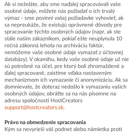
Ak si neželáte, aby sme naďalej spracovávali vaše
osobné údaje, môžete nás požiadať o ich trvalý
výmaz - sme povinní vašej požiadavke vyhovieť, ak
sa nepreukáže, že existujú oprávnené dôvody pre
spracovanie týchto osobných údajov (napr. ak ste
stále naším zákazníkom, pokiaľ ešte neuplynula 10
ročná zákonná lehota na archiváciu faktúr,
nemôžeme vaše osobné údaje vymazať z účtovnej
databázy). V okamihu, kedy vaše osobné údaje už nie
sú potrebné na účel, pre ktorý boli zhromaždené a
ďalej spracované, zaistíme vďaka nastaveným
mechanizmom ich vymazanie či anonymizáciu. Ak sa
domnievate, že doteraz nedošlo k vymazaniu vašich
osobných údajov, obráťte sa na nás písomne na
adresu spoločnosti HostCreators
support@hostcreators.sk
.
Právo na obmedzenie spracovania
Kým sa nevyrieši váš podnet alebo námietka proti