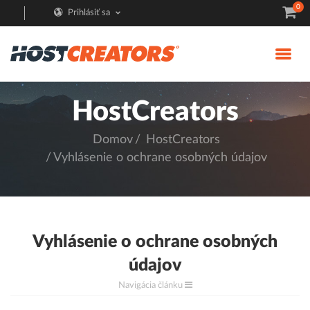
0
Prihlásiť sa
HostCreators
Domov
HostCreators
Vyhlásenie o ochrane osobných údajov
Vyhlásenie o ochrane osobných
údajov
Navigácia článku