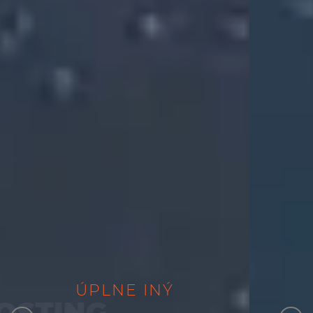
ÚPLNE
MANAŽOVAN
ÚPLNE
NOVÝ
INÝ