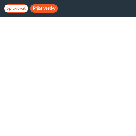
www.
OVERIŤ
Spravovať
Prijať všetky
Neobmedzene (Domén
∞
, Databáz
∞
, Emailov
∞
)
U nás platíte len za priestor
Veľkosť webhostingu
3,30 € / mes
10 GB
parametre hostingu
Virtuálny server