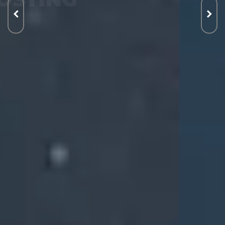
VPS
WORDPRESS
WebSecurity
VYSKÚŠAŤ ZADARMO