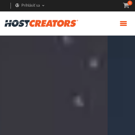
0
Prihlásiť sa