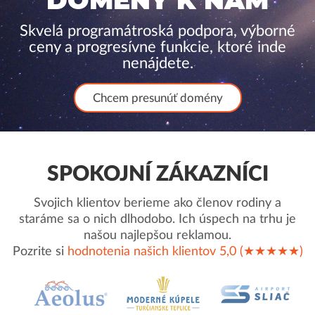
DOMÉNY K NÁM
Skvelá programátroská podpora, výborné
ceny a progresívne funkcie, ktoré inde
nenájdete.
Chcem presunúť domény
SPOKOJNÍ ZÁKAZNÍCI
Svojich klientov berieme ako členov rodiny a
staráme sa o nich dlhodobo. Ich úspech na trhu je
našou najlepšou reklamou.
Pozrite si
hodnotenia našich klientov 5,0 (★★★★★)