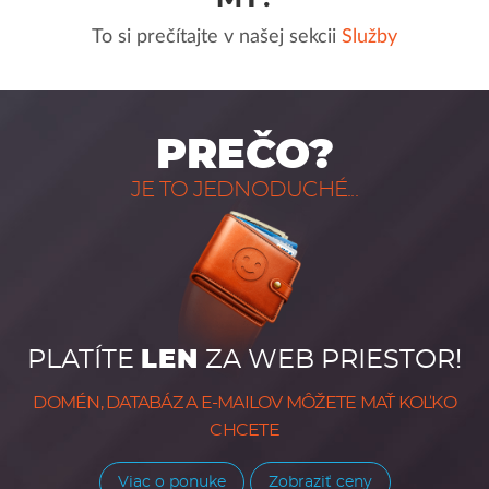
To si prečítajte v našej sekcii
Služby
PREČO?
JE TO JEDNODUCHÉ...
PLATÍTE
LEN
ZA WEB PRIESTOR!
DOMÉN, DATABÁZ A E-MAILOV MÔŽETE MAŤ KOĽKO
CHCETE
Viac o ponuke
Zobraziť ceny