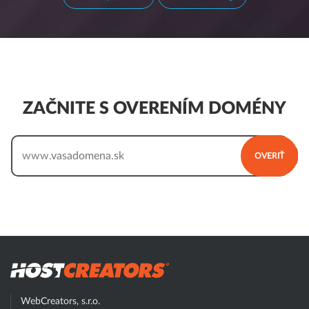
ZAČNITE S OVERENÍM DOMÉNY
www.
OVERIŤ
Hostcreator
WebCreators, s.r.o.