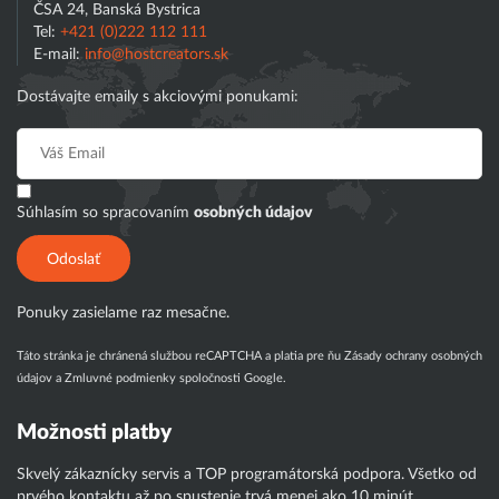
ČSA 24, Banská Bystrica
Tel:
+421 (0)222 112 111
E-mail:
info@hostcreators.sk
Dostávajte emaily s akciovými ponukami:
Súhlasím so spracovaním
osobných údajov
Odoslať
Ponuky zasielame raz mesačne.
Táto stránka je chránená službou reCAPTCHA a platia pre ňu
Zásady ochrany osobných
údajov
a
Zmluvné podmienky
spoločnosti Google.
Možnosti platby
Skvelý zákaznícky servis a TOP programátorská podpora. Všetko od
prvého kontaktu až po spustenie trvá menej ako 10 minút.