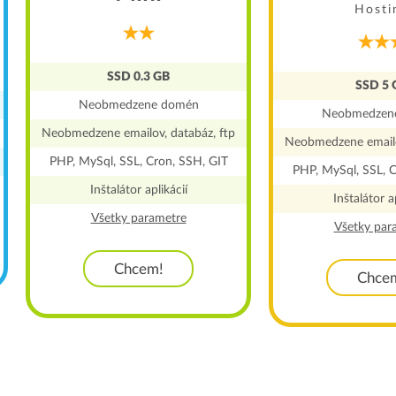
Hosti
SSD 0.3 GB
SSD 5 
Neobmedzene domén
Neobmedzen
Neobmedzene emailov, databáz, ftp
Neobmedzene emailo
PHP, MySql, SSL, Cron, SSH, GIT
PHP, MySql, SSL, C
Inštalátor aplikácií
Inštalátor ap
Všetky parametre
Všetky par
Chcem!
Chce