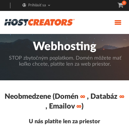
0
Prihlásiť sa
Webhosting
STOP zbytočným poplatkom. Domén môžete mať
koľko chcete, platíte len za web priestor.
Neobmedzene (Domén
∞
, Databáz
∞
, Emailov
∞
)
U nás platíte len za priestor