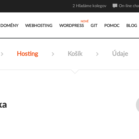
2
Hľadáme kolegov
On-line cha
DOMÉNY
WEBHOSTING
WORDPRESS
GIT
POMOC
BLOG
Hosting
Košík
Údaje
ka