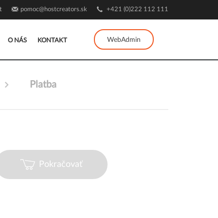
t
pomoc@hostcreators.sk
+421 (0)222 112 111
WebAdmin
O NÁS
KONTAKT
Platba
Pokračovať