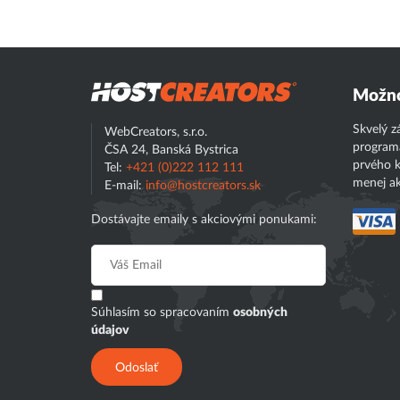
Hostcreator
Možno
Skvelý z
WebCreators, s.r.o.
program
ČSA 24, Banská Bystrica
prvého k
Tel:
+421 (0)222 112 111
menej ak
E-mail:
info@hostcreators.sk
Dostávajte emaily s akciovými ponukami:
Súhlasím so spracovaním
osobných
údajov
Odoslať