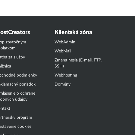
ostCreators
Klientská zóna
top zbytočným
WebAdmin
oplatkom
WebMail
atba za služby
Zmena hesla (E-mail, FTP,
ižnica
SSH)
bchodné podmienky
Webhosting
klamačný poriadok
Domény
hlásenie o ochrane
obných údajov
ntakt
rtnerský program
stavenie cookies