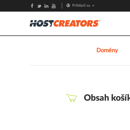
Prihlásiť sa
Domény
Obsah koší