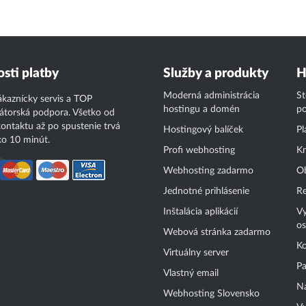
sti platby
Služby a produkty
H
Moderná administrácia
S
ákaznícky servis a TOP
hostingu a domén
p
átorská podpora. Všetko od
ontaktu až po spustenie trvá
Hostingový balíček
Pl
o 10 minút.
Profi webhosting
Kn
Webhosting zadarmo
O
Jednotné prihlásenie
Re
Inštalácia aplikácií
Vy
os
Webová stránka zadarmo
Ko
Virtuálny server
Pa
Vlastný email
Na
Webhosting Slovensko