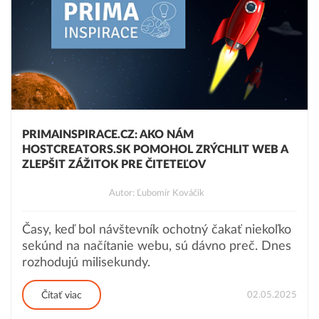
PRIMAINSPIRACE.CZ: AKO NÁM
HOSTCREATORS.SK POMOHOL ZRÝCHLIT WEB A
ZLEPŠIT ZÁŽITOK PRE ČITETEĽOV
Autor: Ľubomír Kováčik
Časy, keď bol návštevník ochotný čakať niekoľko
sekúnd na načítanie webu, sú dávno preč. Dnes
rozhodujú milisekundy.
02.05.2025
Čítať viac