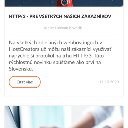
HTTP/3 - PRE VŠETKÝCH NAŠICH ZÁKAZNÍKOV
Autor: Ľubomír Kováčik
Na všetkých zdieľaných webhostingoch v
HostCreators už môžu naši zákazníci využívať
najrýchlejší protokol na trhu HTTP/3. Túto
rýchlostnú novinku spúšťame ako prví na
Slovensku.
11.10.2023
Čítať viac