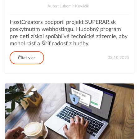
Autor: Ľubomír Kováčik
HostCreators podporil projekt SUPERAR.sk
poskytnutím webhostingu. Hudobný program
pre deti získal spoľahlivé technické zázemie, aby
mohol rásť a šíriť radosť z hudby.
03.10.2025
Čítať viac