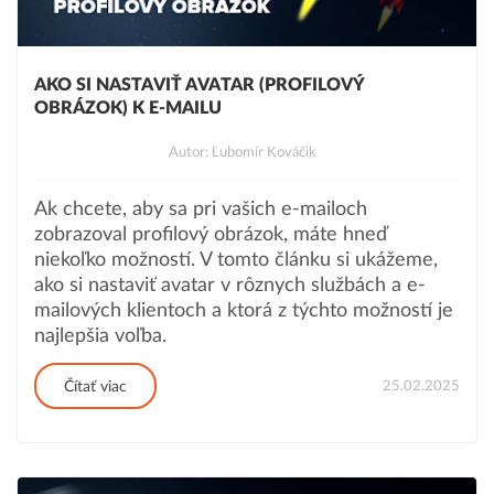
AKO SI NASTAVIŤ AVATAR (PROFILOVÝ
OBRÁZOK) K E-MAILU
Autor: Ľubomír Kováčik
Ak chcete, aby sa pri vašich e-mailoch
zobrazoval profilový obrázok, máte hneď
niekoľko možností. V tomto článku si ukážeme,
ako si nastaviť avatar v rôznych službách a e-
mailových klientoch a ktorá z týchto možností je
najlepšia voľba.
25.02.2025
Čítať viac