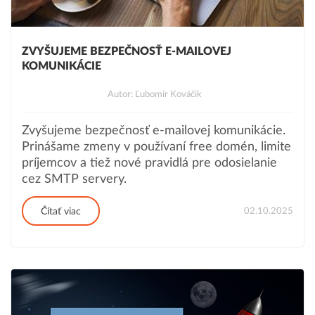
ZVYŠUJEME BEZPEČNOSŤ E-MAILOVEJ
KOMUNIKÁCIE
Autor: Ľubomír Kováčik
Zvyšujeme bezpečnosť e-mailovej komunikácie.
Prinášame zmeny v používaní free domén, limite
príjemcov a tiež nové pravidlá pre odosielanie
cez SMTP servery.
02.10.2025
Čítať viac