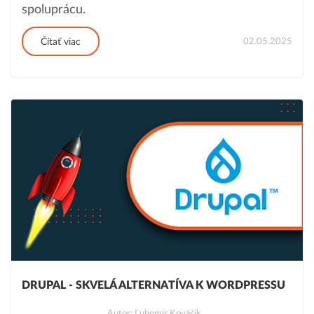
spoluprácu.
02.05.2025
Čítať viac
DRUPAL - SKVELÁ ALTERNATÍVA K WORDPRESSU
Autor: Ľubomír Kováčik