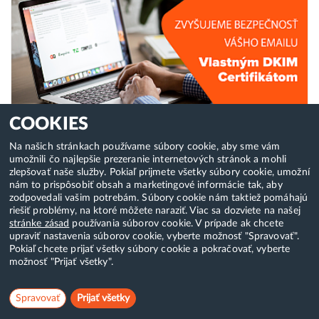
COOKIES
Na našich stránkach používame súbory cookie, aby sme vám
umožnili čo najlepšie prezeranie internetových stránok a mohli
zlepšovať naše služby. Pokiaľ prijmete všetky súbory cookie, umožní
ZVYŠUJEME BEZPEČNOSŤ E-MAILOVEJ
nám to prispôsobiť obsah a marketingové informácie tak, aby
KOMUNIKÁCIE VLASTNÝM DKIM PODPISOM
zodpovedali vašim potrebám. Súbory cookie nám taktiež pomáhajú
riešiť problémy, na ktoré môžete naraziť. Viac sa dozviete na našej
stránke zásad
používania súborov cookie. V prípade ak chcete
Autor: Peter Dudák
upraviť nastavenia súborov cookie, vyberte možnosť "Spravovať".
Pokiaľ chcete prijať všetky súbory cookie a pokračovať, vyberte
Zvyšujeme bezpečnosť odosielaných e-mailov
možnosť "Prijať všetky".
vďaka vlastnému podpisovému certifikátu Vašej
domény.
Spravovať
Prijať všetky