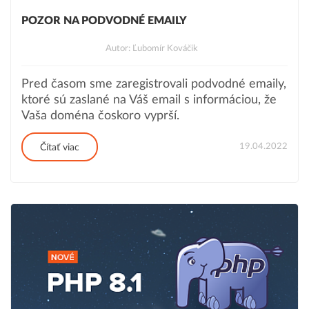
POZOR NA PODVODNÉ EMAILY
Autor: Ľubomír Kováčik
Pred časom sme zaregistrovali podvodné emaily,
ktoré sú zaslané na Váš email s informáciou, že
Vaša doména čoskoro vyprší.
19.04.2022
Čítať viac