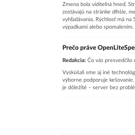
Zmena bola viditeľná hneď. Strá
zostávajú na stránke dlhšie, 
vyhľadávania. Rýchlosť má na 
výpadkami alebo spomalením.
Prečo práve OpenLiteSp
Redakcia:
Čo vás presvedčilo
Vyskúšali sme aj iné technoló
výborne podporuje kešovanie. 
je dôležité – server bez probl