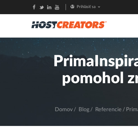
Prihlásiť sa
PrimaInspir
pomohol zrý
Domov
Blog
Referencie
Prim