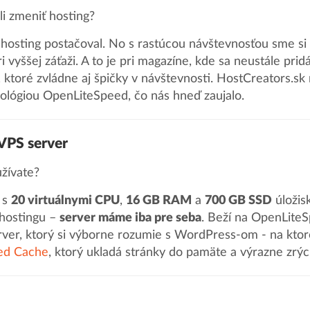
i zmeniť hosting?
hosting postačoval. No s rastúcou návštevnosťou sme si
i vyššej záťaži. A to je pri magazíne, kde sa neustále pr
, ktoré zvládne aj špičky v návštevnosti. HostCreators.s
ológiou OpenLiteSpeed, čo nás hneď zaujalo.
 VPS server
žívate?
 s
20 virtuálnymi CPU
,
16 GB RAM
a
700 GB SSD
úložis
 hostingu –
server máme iba pre seba
. Beží na OpenLite
ver, ktorý si výborne rozumie s WordPress-om - na ktor
ed Cache
, ktorý ukladá stránky do pamäte a výrazne zrých