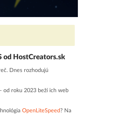
S od HostCreators.sk
preč. Dnes rozhodujú
– od roku 2023 beží ich web
chnológia
OpenLiteSpeed
? Na