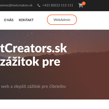
0
pomoc@hostcreators.sk
+421 (0)222 112 111
WebAdmin
O NÁS
KONTAKT
tCreators.sk
 zážitok pre
eb a zlepšit zážitok pre čiteteľov