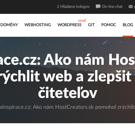
2
Hľadáme kolegov
On-line chat
DOMÉNY
WEBHOSTING
WORDPRESS
GIT
POMOC
BLOG
ace.cz: Ako nám Hos
chlit web a zlepšit
čiteteľov
aInspirace.cz: Ako nám HostCreators.sk pomohol zrýchlit w