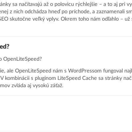
nky sa načítavajú až o polovicu rýchlejšie – a to aj pri v
menej z nich odchádza hneď po príchode, a zaznamenali sm
SEO skutočne veľký vplyv. Okrem toho nám odľahlo – už 
eed?
 o OpenLiteSpeed?
gie, ale OpenLiteSpeed nám s WordPressom fungoval najlep
V kombinácii s pluginom LiteSpeed Cache sa stránky načí
émov zvláda aj vysokú záťaž.