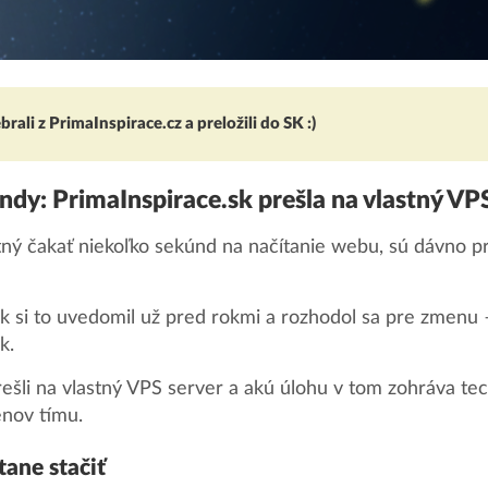
ali z PrimaInspirace.cz a preložili do SK :)
ndy: PrimaInspirace.sk prešla na vlastný VP
tný čakať niekoľko sekúnd na načítanie webu, sú dávno 
k si to uvedomil už pred rokmi a rozhodol sa pre zmenu 
k.
rešli na vlastný VPS server a akú úlohu v tom zohráva te
enov tímu.
tane stačiť