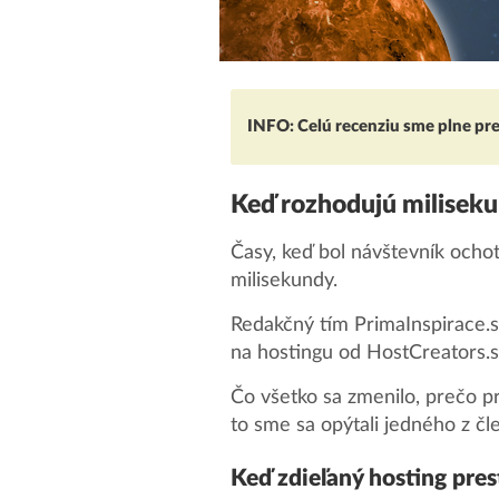
INFO: Celú recenziu sme plne prebr
Keď rozhodujú miliseku
Časy, keď bol návštevník ocho
milisekundy.
Redakčný tím PrimaInspirace.s
na hostingu od HostCreators.s
Čo všetko sa zmenilo, prečo p
to sme sa opýtali jedného z čl
Keď zdieľaný hosting pres