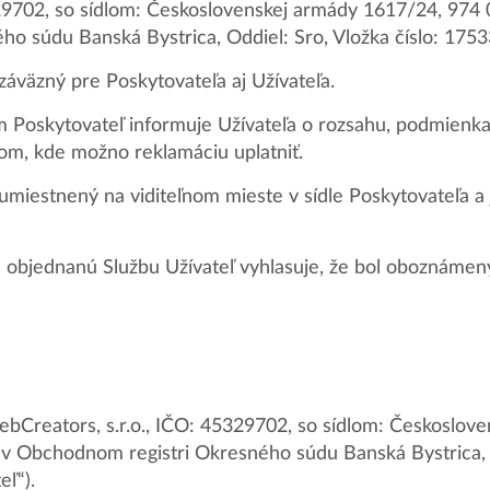
29702, so sídlom: Československej armády 1617/24, 974 
o súdu Banská Bystrica, Oddiel: Sro, Vložka číslo: 175
záväzný pre Poskytovateľa aj Užívateľa.
Poskytovateľ informuje Užívateľa o rozsahu, podmienka
tom, kde možno reklamáciu uplatniť.
umiestnený na viditeľnom mieste v sídle Poskytovateľa a 
objednanú Službu Užívateľ vyhlasuje, že bol oboznáme
bCreators, s.r.o., IČO: 45329702, so sídlom: Českoslov
 v Obchodnom registri Okresného súdu Banská Bystrica, O
eľ“).