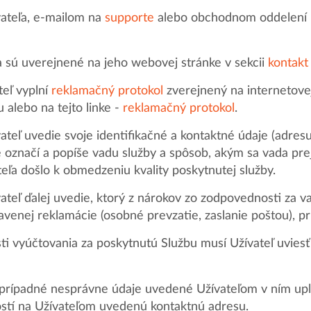
ateľa, e-mailom na
supporte
alebo obchodnom oddelení P
 sú uverejnené na jeho webovej stránke v sekcii
kontakt
teľ vyplní
reklamačný protokol
zverejnený na internetove
alebo na tejto linke -
reklamačný protokol
.
eľ uvedie svoje identifikačné a kontaktné údaje (adresu b
ne označí a popíše vadu služby a spôsob, akým sa vada pre
eľa došlo k obmedzeniu kvality poskytnutej služby.
teľ ďalej uvedie, ktorý z nárokov zo zodpovednosti za va
venej reklamácie (osobné prevzatie, zaslanie poštou), pr
ti vyúčtovania za poskytnutú Službu musí Užívateľ uviesť
prípadné nesprávne údaje uvedené Užívateľom v ním upla
tí na Užívateľom uvedenú kontaktnú adresu.