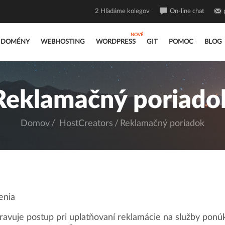
2
Hľadáme kolegov
On-line chat
DOMÉNY
WEBHOSTING
WORDPRESS
GIT
POMOC
BLOG
Reklamačný poriado
Domov
HostCreators
Reklamačný poriadok
enia
ravuje postup pri uplatňovaní reklamácie na služby pon