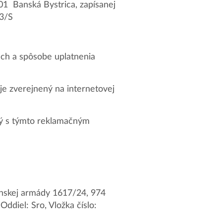
01 Banská Bystrica, zapísanej
33/S
ch a spôsobe uplatnenia
je zverejnený na internetovej
ný s týmto reklamačným
enskej armády 1617/24, 974
ddiel: Sro, Vložka číslo: