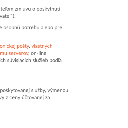
ateľom zmluvu o poskytnutí
ateľ“).
re osobnú potrebu alebo pre
onickej pošty
,
vlastných
jmu serverov
, on-line
ích súvisiacich služieb podľa
poskytovanej služby, výmenou
vy z ceny účtovanej za