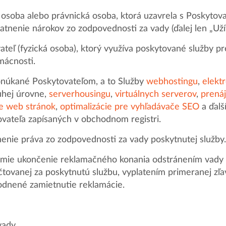
 osoba alebo právnická osoba, ktorá uzavrela s Poskytov
atnenie nárokov zo zodpovednosti za vady (ďalej len „Užív
ateľ (fyzická osoba), ktorý využíva poskytované služby p
mácnosti.
onúkané Poskytovateľom, a to Služby
webhostingu
,
elektr
hej úrovne,
serverhousingu
,
virtuálnych serverov
,
prená
e web stránok
,
optimalizácie pre vyhľadávače SEO
a ďalš
vateľa zapísaných v obchodnom registri.
enie práva zo zodpovednosti za vady poskytnutej služby.
mie ukončenie reklamačného konania odstránením vady 
čtovanej za poskytnutú službu, vyplatením primeranej zľa
odnené zamietnutie reklamácie.
vady