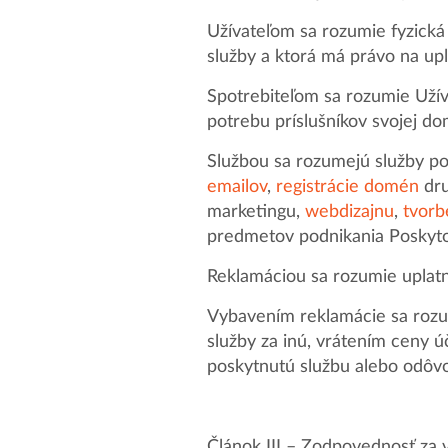
Užívateľom sa rozumie fyzická
služby a ktorá má právo na upl
Spotrebiteľom sa rozumie Užív
potrebu príslušníkov svojej do
Službou sa rozumejú služby p
emailov
,
registrácie domén
dru
marketingu,
webdizajnu
,
tvorb
predmetov podnikania Poskyto
Reklamáciou sa rozumie uplatn
Vybavením reklamácie sa rozu
služby za inú, vrátením ceny ú
poskytnutú službu alebo odôv
Článok III – Zodpovednosť za 