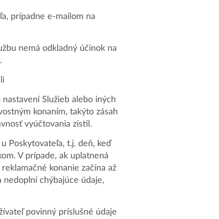
eľa, prípadne e-mailom na
lužbu nemá odkladný účinok na
.
li
nastavení Služieb alebo iných
ivostným konaním, takýto zásah
vnosť vyúčtovania zistil.
 Poskytovateľa, t.j. deň, keď
om. V prípade, ak uplatnená
 reklamačné konanie začína až
 nedoplní chýbajúce údaje,
žívateľ povinný príslušné údaje