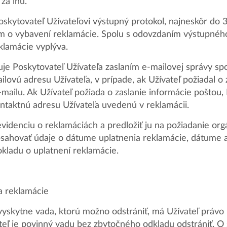
za inú.
skytovateľ Užívateľovi výstupný protokol, najneskôr do 
ím o vybavení reklamácie. Spolu s odovzdaním výstupného 
klamácie vyplýva.
e Poskytovateľ Užívateľa zaslaním e-mailovej správy spo
lovú adresu Užívateľa, v prípade, ak Užívateľ požiadal o
ailu. Ak Užívateľ požiada o zaslanie informácie poštou,
kontaktnú adresu Užívateľa uvedenú v reklamácii.
evidenciu o reklamáciách a predložiť ju na požiadanie org
bsahovať údaje o dátume uplatnenia reklamácie, dátume
okladu o uplatnení reklamácie.
a reklamácie
yskytne vada, ktorú možno odstrániť, má Užívateľ právo 
teľ je povinný vadu bez zbytočného odkladu odstrániť. O