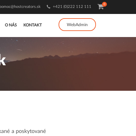
0
pomoc@hostcreators.sk
+421 (0)222 112 111
WebAdmin
O NÁS
KONTAKT
k
úkané a poskytované