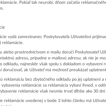
 reklamácie. Pokiaľ tak neurobí, dňom začatia reklamačné
m.
cie
cie vydá zamestnanec Poskytovateľa Užívateľovi prijímací
) reklamácie.
u alebo prostredníctvom e-mailu doručí Poskytovateľ Užív
taktnú adresu, prípadne e-mailovú adresu; ak nie je mo
o odkladu, najneskôr však spolu s dokladom o vybavení r
sí doručovať, ak Užívateľ má možnosť preukázať uplatne
nú reklamáciu bez zbytočného odkladu po jej uplatnení 
u vybavenia reklamácie sa reklamácia vybaví ihneď, v o
vybavenie reklamácie však nesmie trvať dlhšie ako 30 dní 
ie reklamácie uvedenej v bode 3 tohto článku má Užívate