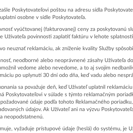
zašle Poskytovateľovi poštou na adresu sídla Poskytovat
uplatní osobne v sídle Poskytovateľa.
vnosť vyúčtovanej (fakturovanej) ceny za poskytovanú s
je Užívateľa povinnosti zaplatiť faktúru v lehote splatnosti
vo neuznať reklamáciu, ak zníženie kvality Služby spôsobi
nosť, neodborné alebo neoprávnené zásahy Užívateľa do 
 umožnil vedome alebo nevedome, a to aj svojím nedbanl
lamáciu po uplynutí 30 dní odo dňa, keď vadu alebo nesprá
nania sa považuje deň, keď Užívateľ uplatnil reklamáciu u
á Poskytovateľovi v súlade s týmto reklamačným poriadk
 požadované údaje podľa tohoto Reklamačného poriadku,
ovaných údajov. Ak Užívateľ ani na výzvu Poskytovateľa
za neopodstatnenú.
amuje, vyžaduje prístupové údaje (heslá) do systému, je U