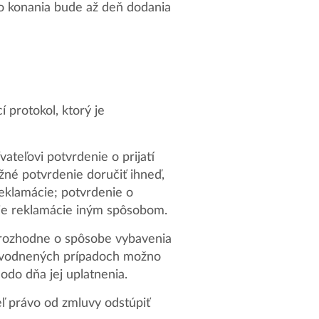
ho konania bude až deň dodania
 protokol, ktorý je
ateľovi potvrdenie o prijatí
žné potvrdenie doručiť ihneď,
eklamácie; potvrdenie o
nie reklamácie iným spôsobom.
a rozhodne o spôsobe vybavenia
dôvodnených prípadoch možno
odo dňa jej uplatnenia.
ľ právo od zmluvy odstúpiť