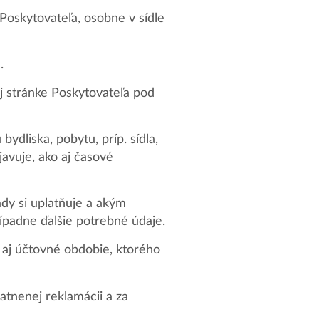
oskytovateľa, osobne v sídle
.
j stránke Poskytovateľa pod
ydliska, pobytu, príp. sídla,
javuje, ako aj časové
dy si uplatňuje a akým
ípadne ďalšie potrebné údaje.
 aj účtovné obdobie, ktorého
tnenej reklamácii a za