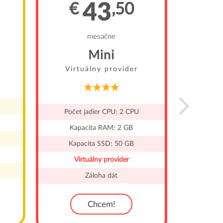
43
€
,50
€
mesačne
Mini
Virtuálny provider
Virt
Počet jadier CPU: 2 CPU
Počet
Kapacita RAM: 2 GB
Kap
Kapacita SSD: 50 GB
Kapa
Virtuálny provider
Vi
Záloha dát
Chcem!