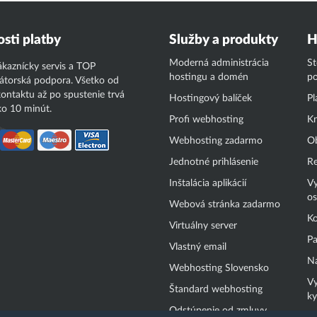
sti platby
Služby a produkty
H
Moderná administrácia
S
ákaznícky servis a TOP
hostingu a domén
p
átorská podpora. Všetko od
ontaktu až po spustenie trvá
Hostingový balíček
Pl
o 10 minút.
Profi webhosting
Kn
Webhosting zadarmo
O
Jednotné prihlásenie
Re
Inštalácia aplikácií
Vy
os
Webová stránka zadarmo
Ko
Virtuálny server
Pa
Vlastný email
Na
Webhosting Slovensko
Vy
Štandard webhosting
ky
Odstúpenie od zmluvy