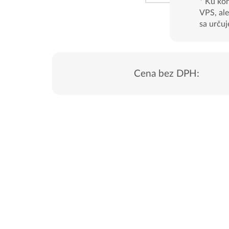
*
Ku kon
VPS, ale
sa určuj
Cena bez DPH: