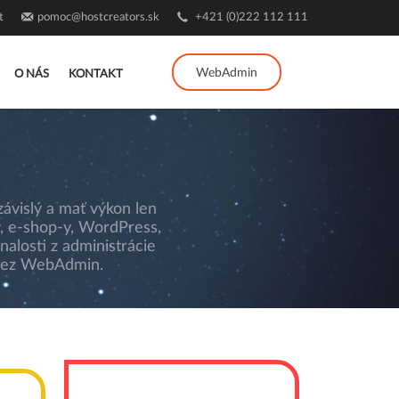
t
pomoc@hostcreators.sk
+421 (0)222 112 111
WebAdmin
O NÁS
KONTAKT
ávislý a mať výkon len
, e-shop-y, WordPress,
alosti z administrácie
 cez WebAdmin.