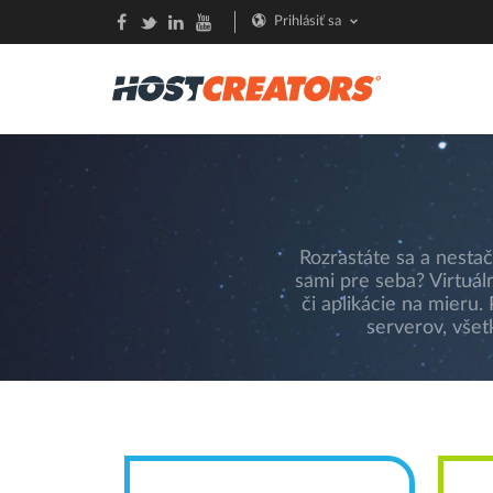
Prihlásiť sa
Rozrastáte sa a nesta
sami pre seba? Virtuá
či aplikácie na mieru
serverov, vše