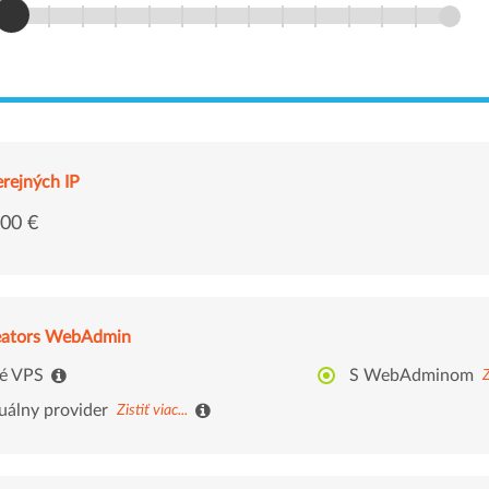
erejných IP
,00 €
eators WebAdmin
té VPS
S WebAdminom
Z
uálny provider
Zistiť viac...