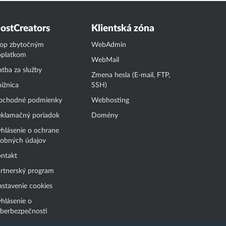
ostCreators
Klientská zóna
top zbytočným
WebAdmin
oplatkom
WebMail
atba za služby
Zmena hesla (E-mail, FTP,
ižnica
SSH)
bchodné podmienky
Webhosting
klamačný poriadok
Domény
hlásenie o ochrane
obných údajov
ntakt
rtnerský program
stavenie cookies
hlásenie o
berbezpečnosti