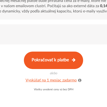
ečnej mesačnej platbe bude prirátaná cena za e-maily, ktoré nie
 v našom emailovom clustri. Počítajú sa ako externé dáta za
0,1
e dynamicky, vždy podľa aktuálnej kapacitu, ktorú e-maily využív
Pokračovať k platbe
alebo
Vyskúšať na 1 mesiac zadarmo
Všetky uvedené ceny sú bez DPH