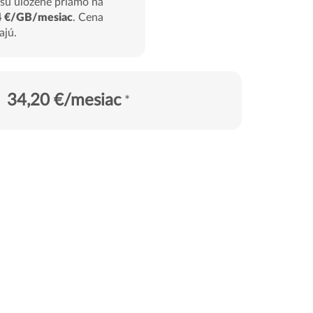
 sú uložené priamo na
4 €/GB/mesiac
. Cena
ajú.
34,20 €
/mesiac
*