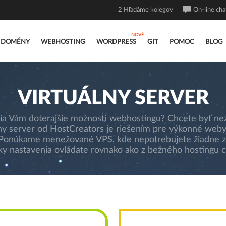
2
Hľadáme kolegov
On-line cha
DOMÉNY
WEBHOSTING
WORDPRESS
GIT
POMOC
BLOG
VIRTUÁLNY SERVER
čia Vám doterajšie možnosti webhostingu? Chcete byť nez
lny server od HostCreators je riešením pre výkonné weby
. Ponúkame menežované VPS, kde nepotrebujete žiadne zn
tky nastavenia ovládate rovnako ako z bežného hostingu