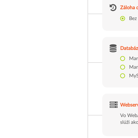
Záloha 
Bez
Databáz
Mar
Mar
MyS
Webser
Vo WebA
slúži ak