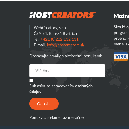
Hostcreator
Možno
Skvelý z
WebCreators, s.r.o.
program
ČSA 24, Banská Bystrica
prvého k
Tel:
+421 (0)222 112 111
menej ak
E-mail:
info@hostcreators.sk
Dostávajte emaily s akciovými ponukami:
Súhlasím so spracovaním
osobných
údajov
Odoslať
Ponuky zasielame raz mesačne.
Táto stránka je chránená službou reCAPTCHA a platia