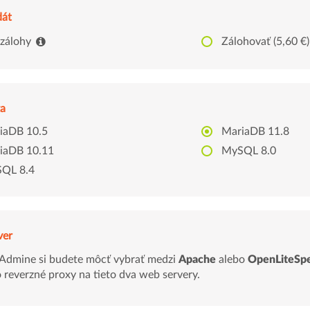
dát
 zálohy
Zálohovať
(5,60 €)
a
iaDB 10.5
MariaDB 11.8
iaDB 10.11
MySQL 8.0
QL 8.4
ver
dmine si budete môcť vybrať medzi
Apache
alebo
OpenLiteSp
o reverzné proxy na tieto dva web servery.