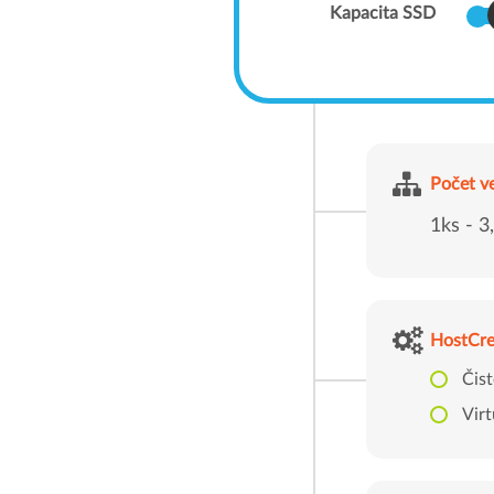
Kapacita SSD
Počet v
1ks - 3
HostCr
Čis
Virt