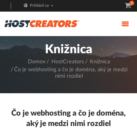
0
Prihlásiť sa
Knižnica
Domov
HostCreators
Knižnica
Čo je webhosting a čo je doména, aký je medzi
nimi rozdiel
Čo je webhosting a čo je doména,
aký je medzi nimi rozdiel