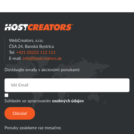
Hostcreator
Hľadať
WebCreators, s.r.o.
ČSA 24, Banská Bystrica
Tel:
+421 (0)222 112 111
E-mail:
info@hostcreators.sk
Dostávajte emaily s akciovými ponukami:
Súhlasím so spracovaním
osobných údajov
Odoslať
Ponuky zasielame raz mesačne.