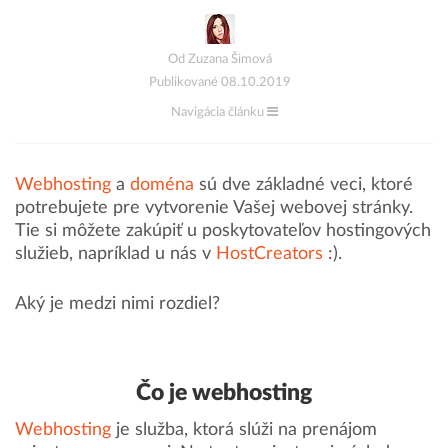
Od Zuzana Šimová
Publikované 08.10.2019
Navigácia článku
Webhosting
a
doména
sú dve základné veci, ktoré
potrebujete pre vytvorenie Vašej webovej stránky.
Tie si môžete zakúpiť u poskytovateľov hostingových
služieb, napríklad u nás v
HostCreators
:).
Aký je medzi nimi rozdiel?
Čo je webhosting
Webhosting
je služba, ktorá slúži na prenájom