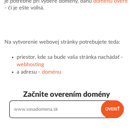
je potrebné pri výbere domény, danú
doménu overiť
- či je ešte voľná.
Na vytvorenie webovej stránky potrebujete teda:
priestor, kde sa bude vaša stránka nachádať -
webhosting
a adresu -
doménu
Začnite overením domény
www.
OVERIŤ