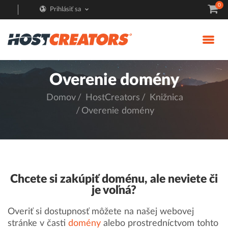
0
Prihlásiť sa
Overenie domény
Domov
HostCreators
Knižnica
Overenie domény
Chcete si zakúpiť doménu, ale neviete či
je voľná?
Overiť si dostupnosť môžete na našej webovej
stránke v časti
domény
alebo prostredníctvom tohto