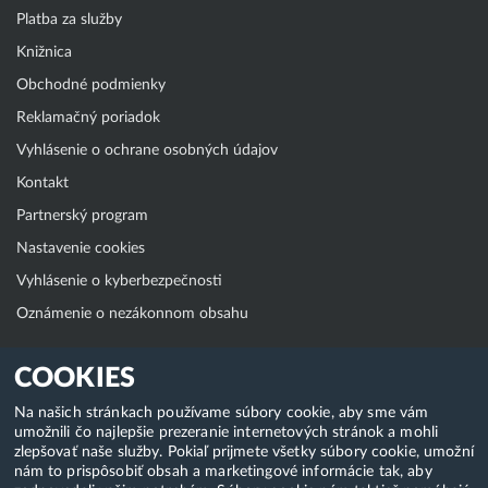
Platba za služby
Knižnica
Obchodné podmienky
Reklamačný poriadok
Vyhlásenie o ochrane osobných údajov
Kontakt
Partnerský program
Nastavenie cookies
Vyhlásenie o kyberbezpečnosti
Oznámenie o nezákonnom obsahu
Klientská zóna
COOKIES
WebAdmin
Na našich stránkach používame súbory cookie, aby sme vám
umožnili čo najlepšie prezeranie internetových stránok a mohli
WebMail
zlepšovať naše služby. Pokiaľ prijmete všetky súbory cookie, umožní
Zmena hesla (E-mail, FTP, SSH)
nám to prispôsobiť obsah a marketingové informácie tak, aby