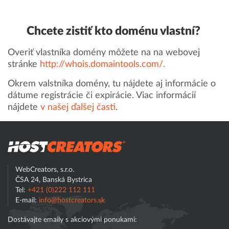
Chcete zistiť kto doménu vlastní?
Overiť vlastníka domény môžete na na webovej
stránke
http://whois.domaintools.com/.
Okrem valstníka domény, tu nájdete aj informácie o
dátume registrácie či expirácie. Viac informácií
nájdete
v našej ďalšej časti
.
Hostcreator
WebCreators, s.r.o.
ČSA 24, Banská Bystrica
Tel:
+421 (0)222 112 111
E-mail:
info@hostcreators.sk
Dostávajte emaily s akciovými ponukami: