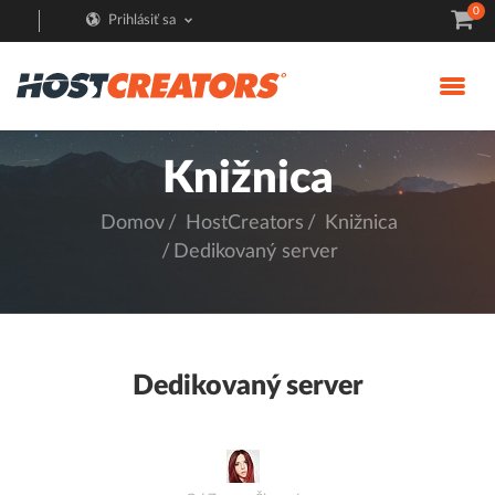
0
Prihlásiť sa
Knižnica
Domov
HostCreators
Knižnica
Dedikovaný server
Dedikovaný server