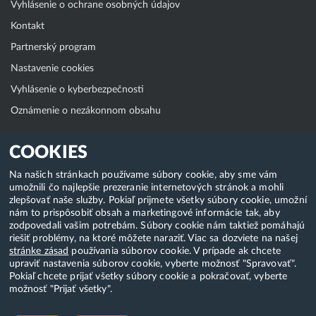
Vyhlásenie o ochrane osobných údajov
Kontakt
Partnerský program
Nastavenie cookies
Vyhlásenie o kyberbezpečnosti
Oznámenie o nezákonnom obsahu
Klientská zóna
COOKIES
WebAdmin
Na našich stránkach používame súbory cookie, aby sme vám
umožnili čo najlepšie prezeranie internetových stránok a mohli
WebMail
zlepšovať naše služby. Pokiaľ prijmete všetky súbory cookie, umožní
Zmena hesla (E-mail, FTP, SSH)
nám to prispôsobiť obsah a marketingové informácie tak, aby
zodpovedali vašim potrebám. Súbory cookie nám taktiež pomáhajú
Webhosting
riešiť problémy, na ktoré môžete naraziť. Viac sa dozviete na našej
stránke zásad
používania súborov cookie. V prípade ak chcete
Domény
upraviť nastavenia súborov cookie, vyberte možnosť "Spravovať".
Pokiaľ chcete prijať všetky súbory cookie a pokračovať, vyberte
možnosť "Prijať všetky".
Copyright & 2018-2026 HostCreators. Všetky práva vyhradené