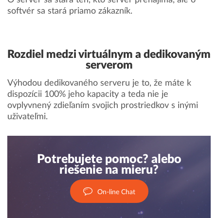
O server sa stará ten, kto server prenajíma, ale o
softvér sa stará priamo zákazník.
Rozdiel medzi virtuálnym a dedikovaným
serverom
Výhodou dedikovaného serveru je to, že máte k
dispozícii 100% jeho kapacity a teda nie je
ovplyvnený zdieľaním svojich prostriedkov s inými
uživateľmi.
Potrebujete pomoc? alebo
riešenie na mieru?
On-line Chat