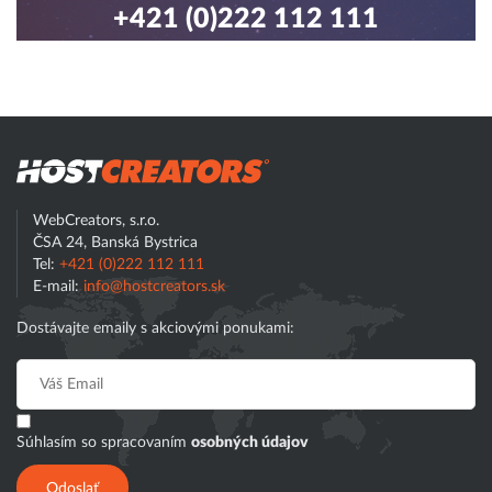
+421 (0)222 112 111
Hostcreator
Hľadať
WebCreators, s.r.o.
ČSA 24, Banská Bystrica
Tel:
+421 (0)222 112 111
E-mail:
info@hostcreators.sk
Dostávajte emaily s akciovými ponukami:
Súhlasím so spracovaním
osobných údajov
Odoslať