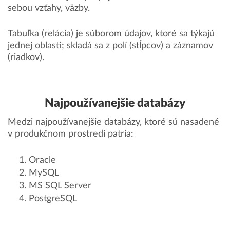
sebou vzťahy, väzby.
Tabuľka (relácia) je súborom údajov, ktoré sa týkajú
jednej oblasti; skladá sa z polí (stĺpcov) a záznamov
(riadkov).
Najpoužívanejšie databázy
Medzi najpoužívanejšie databázy, ktoré sú nasadené
v produkčnom prostredí patria:
Oracle
MySQL
MS SQL Server
PostgreSQL