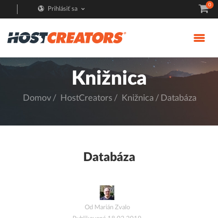
0
Prihlásiť sa
Knižnica
Domov
HostCreators
Knižnica
Databáza
Databáza
Od Marián Zvalo