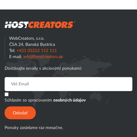
Hostcreator
Hľadať
WebCreators, s.r.o.
ČSA 24, Banská Bystrica
Tel:
+421 (0)222 112 111
E-mail:
info@hostcreators.sk
Dostávajte emaily s akciovými ponukami:
Súhlasím so spracovaním
osobných údajov
Odoslať
Ponuky zasielame raz mesačne.