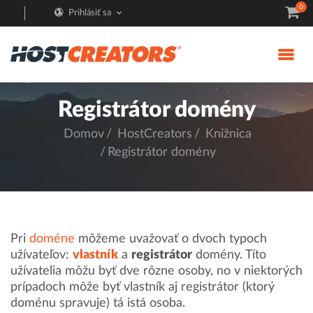
0
Prihlásiť sa
Registrátor domény
Domov
HostCreators
Knižnica
Registrátor domény
Pri
doméne
môžeme uvažovať o dvoch typoch
užívateľov:
vlastník
a
registrátor
domény. Títo
užívatelia môžu byť dve rôzne osoby, no v niektorých
prípadoch môže byť vlastník aj registrátor (ktorý
doménu spravuje) tá istá osoba.