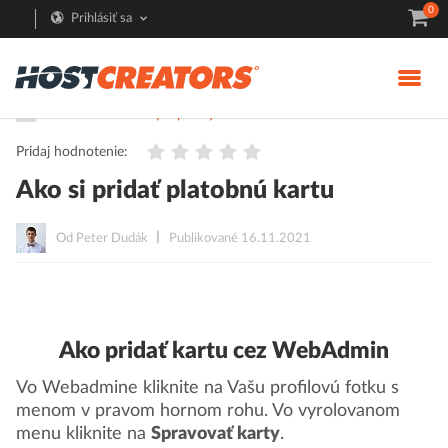
0
Prihlásiť sa
Pomoc
Faktúry a platby
Pridaj hodnotenie:
Ako si pridať platobnú kartu
Od Peter Dudák
Publikované 16.11.2021
Ako pridať kartu cez WebAdmin
Vo Webadmine kliknite na Vašu profilovú fotku s
menom v pravom hornom rohu. Vo vyrolovanom
menu kliknite na
Spravovať karty
.