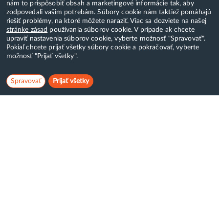
nám to prispôsobiť obsah a marketingové informácie tak, aby
zodpovedali vašim potrebám. Súbory cookie nám taktiež pomáhajú
riešiť problémy, na ktoré môžete naraziť. Viac sa dozviete na našej
stránke zásad
používania súborov cookie. V prípade ak chcete
upraviť nastavenia súborov cookie, vyberte možnosť "Spravovať".
Pokiaľ chcete prijať všetky súbory cookie a pokračovať, vyberte
možnosť "Prijať všetky".
Spravovať
Prijať všetky
Hostcreator
WebCreators, s.r.o.
ČSA 24, Banská Bystrica
Tel:
+421 (0)222 112 111
E-mail:
info@hostcreators.sk
Dostávajte emaily s akciovými ponukami: