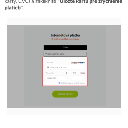
karty, CVC) a zakliknite "
Uložte kartu pre zrýchlenie
platieb".