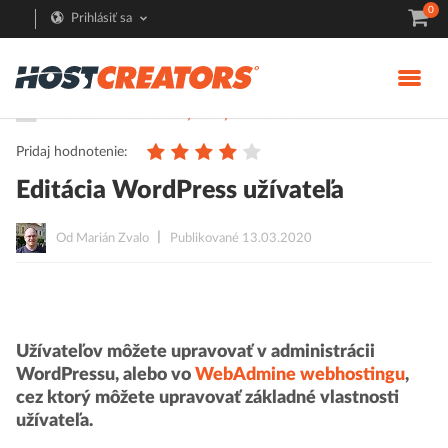
0
Prihlásiť sa
Pomoc
Redakčné systémy
WordPress
Pridaj hodnotenie:
Editácia WordPress užívateľa
Od Marián Zvalo
Publikované 13.03.2020
Užívateľov môžete upravovať v administrácii
WordPressu, alebo vo
WebAdmine webhostingu
,
cez ktorý môžete upravovať základné vlastnosti
užívateľa.