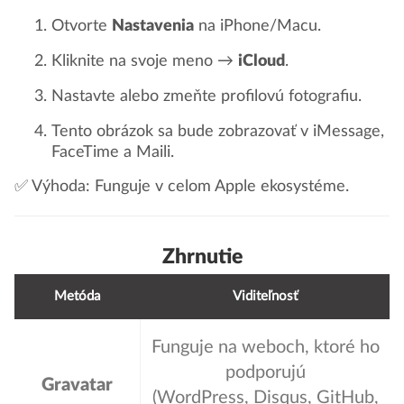
Otvorte
Nastavenia
na iPhone/Macu.
Kliknite na svoje meno →
iCloud
.
Nastavte alebo zmeňte profilovú fotografiu.
Tento obrázok sa bude zobrazovať v iMessage,
FaceTime a Maili.
✅ Výhoda: Funguje v celom Apple ekosystéme.
Zhrnutie
Metóda
Viditeľnosť
Funguje na weboch, ktoré ho
podporujú
Gravatar
(WordPress, Disqus, GitHub,