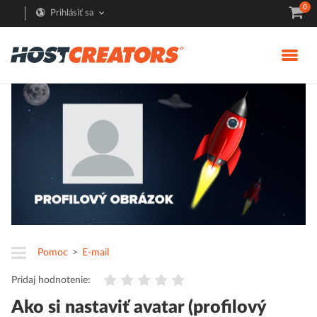
0
Prihlásiť sa
Pomoc
E-mail
Pridaj hodnotenie:
Ako si nastaviť avatar (profilový