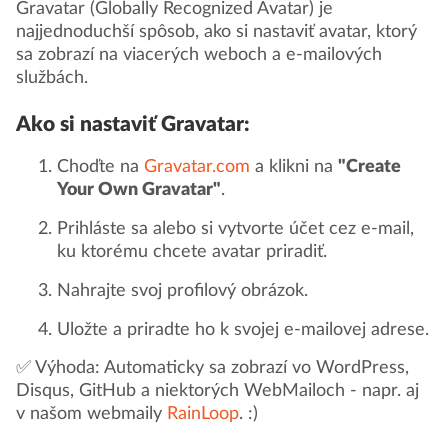
Gravatar (Globally Recognized Avatar) je
najjednoduchší spôsob, ako si nastaviť avatar, ktorý
sa zobrazí na viacerých weboch a e-mailových
službách.
Ako si nastaviť Gravatar:
Choďte na
Gravatar.com
a klikni na
"Create
Your Own Gravatar"
.
Prihláste sa alebo si vytvorte účet cez e-mail,
ku ktorému chcete avatar priradiť.
Nahrajte svoj profilový obrázok.
Uložte a priradte ho k svojej e-mailovej adrese.
✅ Výhoda: Automaticky sa zobrazí vo WordPress,
Disqus, GitHub a niektorých WebMailoch - napr. aj
v našom webmaily
RainLoop
. :)