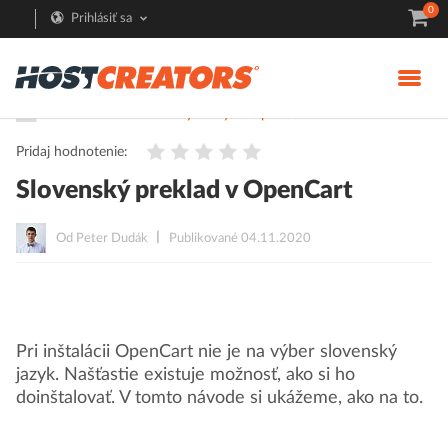
0
Prihlásiť sa
Pomoc
Redakčné systémy
OpenCart
Pridaj hodnotenie:
Slovenský preklad v OpenCart
Od Peter Dudák
Publikované 04.11.2020
Pri inštalácii OpenCart nie je na výber slovenský
jazyk. Našťastie existuje možnosť, ako si ho
doinštalovať. V tomto návode si ukážeme, ako na to.