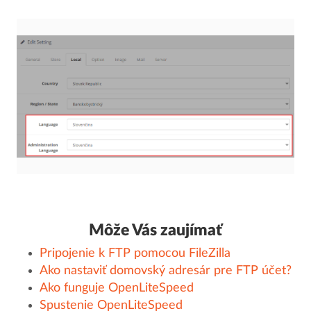
Môže Vás zaujímať
Pripojenie k FTP pomocou FileZilla
Ako nastaviť domovský adresár pre FTP účet?
Ako funguje OpenLiteSpeed
Spustenie OpenLiteSpeed