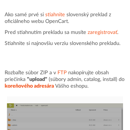
Ako samé prvé si
stiahnite
slovenský preklad z
oficiálneho webu OpenCart.
Pred stiahnutím prekladu sa musíte
zaregistrovať
.
Stiahnite si najnovšiu verziu slovenského prekladu.
Rozbaľte súbor ZIP a v
FTP
nakopírujte obsah
priečinka
"upload"
(súbory admin, catalog, install) do
koreňového adresára
Vášho eshopu.