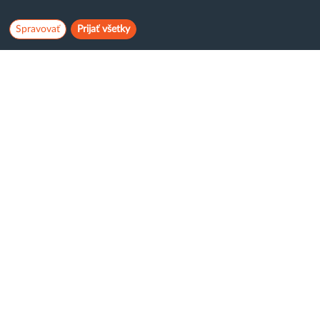
Spravovať
Prijať všetky
Hostcreator
WebCreators, s.r.o.
ČSA 24, Banská Bystrica
Tel:
+421 (0)222 112 111
E-mail:
info@hostcreators.sk
Dostávajte emaily s akciovými ponukami:
Súhlasím so spracovaním
osobných údajov