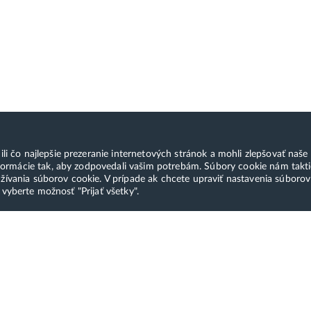
čo najlepšie prezeranie internetových stránok a mohli zlepšovať naše s
ormácie tak, aby zodpovedali vašim potrebám. Súbory cookie nám takti
ívania súborov cookie. V prípade ak chcete upraviť nastavenia súboro
 vyberte možnosť "Prijať všetky".
sti platby
Služby a produkty
H
Moderná administrácia
S
ákaznícky servis a TOP
hostingu a domén
p
átorská podpora. Všetko od
ontaktu až po spustenie trvá
Hostingový balíček
Pl