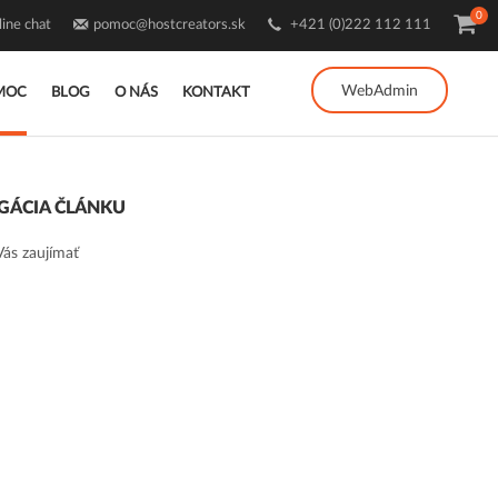
0
ine chat
pomoc@hostcreators.sk
+421 (0)222 112 111
WebAdmin
MOC
BLOG
O NÁS
KONTAKT
GÁCIA ČLÁNKU
ás zaujímať