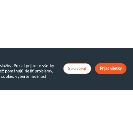
lužby. Pokiaľ prijmete všetky
Spravovať
Prijať všetky
ež pomáhajú riešiť problémy,
v cookie, vyberte možnosť
ostCreators
Klientská zóna
top zbytočným
WebAdmin
oplatkom
WebMail
atba za služby