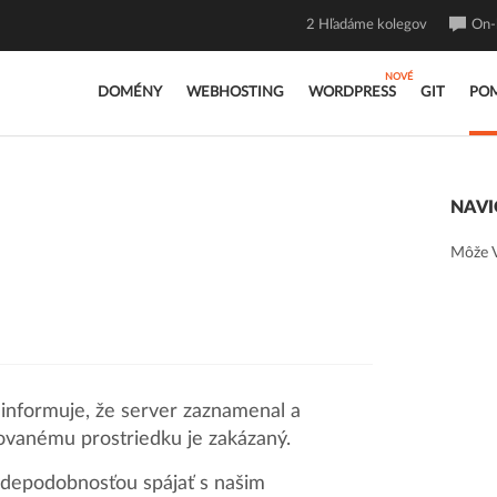
2
Hľadáme kolegov
On-l
DOMÉNY
WEBHOSTING
WORDPRESS
GIT
PO
NAVI
Môže V
 informuje, že server zaznamenal a
ovanému prostriedku je zakázaný.
vdepodobnosťou spájať s našim