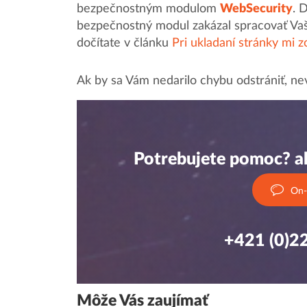
bezpečnostným modulom
WebSecurity
. 
bezpečnostný modul zakázal spracovať Vašu
dočítate v článku
Pri ukladaní stránky mi 
Ak by sa Vám nedarilo chybu odstrániť, ne
Potrebujete pomoc? al
On-
+421 (0)2
Môže Vás zaujímať