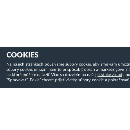
COOKIES
Na našich stránkach používame súbory cookie, aby sme vám umožnili 
súbory cookie, umožní nám to prispôsobiť obsah a marketingové inf
na ktoré môžete naraziť. Viac sa dozviete na našej
stránke zásad
použ
"Spravovať". Pokiaľ chcete prijať všetky súbory cookie a pokračovať,
Hostcreator
Možno
Skvelý z
WebCreators, s.r.o.
program
ČSA 24, Banská Bystrica
prvého k
Tel:
+421 (0)222 112 111