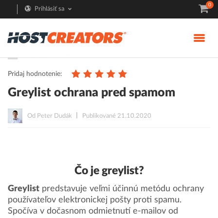
0
Prihlásiť sa
Pomoc
E-mail
Pridaj hodnotenie:
Greylist ochrana pred spamom
Od Peter Dudák
Publikované 21.10.2020
Čo je greylist?
Greylist
predstavuje veľmi účinnú metódu ochrany
používateľov elektronickej pošty proti spamu.
Spočíva v dočasnom odmietnutí e-mailov od