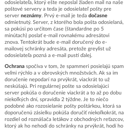
odosielateľa, ktorý ešte neposlal žiaden mail na naše
poštové servery a teda je odosielateľ pošty pre
server
neznámy
. Prvý e-mail je teda
dočasne
odmietnutý. Server, z ktorého bola pošta odosielaná,
sa pokúsi po určitom čase (štandardne po 5
minútach) poslať e-mail rovnakému adresátovi
znova. Tentokrát bude e-mail doručený do e-
mailovej schránky adresáta, pretože greylist už
odosielateľa pozná a e-mail pustí ďalej.
Ochrana
spočíva v tom, že spammeri posielajú spam
veľmi rýchlo a v obrovských množstvách. Ak sa im
doručenie nepodarí na prvýkrát, viackrát to už
neskúšajú. Pri regulárnej pošte sa odosielajúci
server pokúša o doručenie viackrát a to až po dobu
niekoľkých dní, spravidla 2 týždne. Je to niečo
podobné ako rozosielanie pošty poštárkou, ktorá sa
doporučenú zásielku pokúša doručiť niekoľkokrát, na
rozdiel od roznášača letákov z obchodných reťazcov,
ktorý ak ho nehodí do schránky na prvýkrát, hodí ho