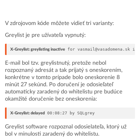
V zdrojovom kóde môžete vidieť tri varianty:
Greylist je pre užívateľa vypnutý:
 for vasmail@vasadomena.sk in
X-Greylist: greylisting inactive
E-mail bol tzv. greylistnutý, pretože nebol
rozpoznaný adresát a tak prijatý s oneskorením,
konkrétne v tomto prípade bolo oneskorenie 8
minút 27 sekúnd. Po doručení je odosieľateľ
automaticky zaradený do whitelistu pre budúce
okamžité doručenie bez oneskorenia:
 00:08:27 by SQLgrey
X-Greylist: delayed
Greylist software rozpoznal odosielateľa, ktorý už
bol v minulosti zaradený do whitelistu.