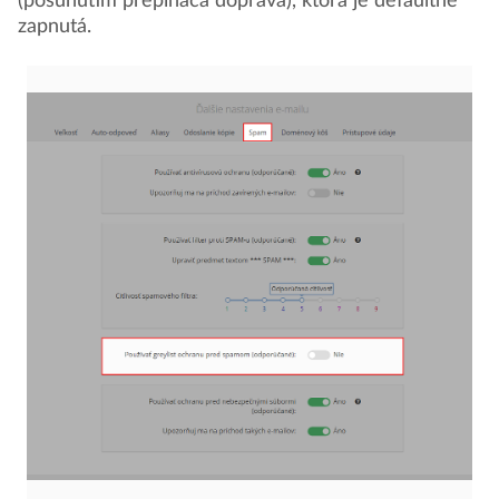
(posunutím prepínača doprava), ktorá je defaultne
zapnutá.