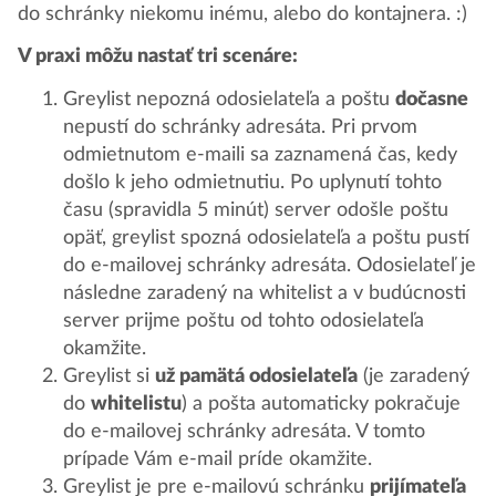
do schránky niekomu inému, alebo do kontajnera. :)
V praxi môžu nastať tri scenáre:
Greylist nepozná odosielateľa a poštu
dočasne
nepustí do schránky adresáta. Pri prvom
odmietnutom e-maili sa zaznamená čas, kedy
došlo k jeho odmietnutiu. Po uplynutí tohto
času (spravidla 5 minút) server odošle poštu
opäť, greylist spozná odosielateľa a poštu pustí
do e-mailovej schránky adresáta. Odosielateľ je
následne zaradený na whitelist a v budúcnosti
server prijme poštu od tohto odosielateľa
okamžite.
Greylist si
už pamätá odosielateľa
(je zaradený
do
whitelistu
) a pošta automaticky pokračuje
do e-mailovej schránky adresáta. V tomto
prípade Vám e-mail príde okamžite.
Greylist je pre e-mailovú schránku
prijímateľa