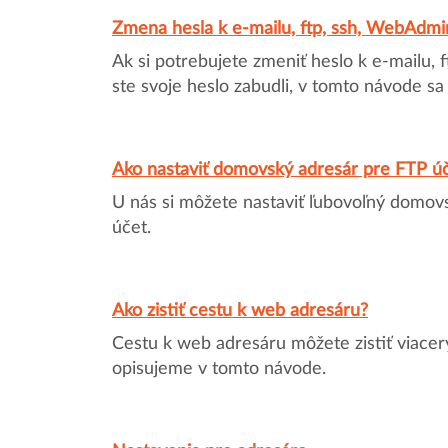
Zmena hesla k e-mailu, ftp, ssh, WebAdm
Ak si potrebujete zmeniť heslo k e-mailu,
ste svoje heslo zabudli, v tomto návode sa 
Ako nastaviť domovský adresár pre FTP ú
U nás si môžete nastaviť ľubovoľný domov
účet.
Ako zistiť cestu k web adresáru?
Cestu k web adresáru môžete zistiť viace
opisujeme v tomto návode.