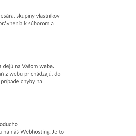
resára, skupiny vlastníkov
oprávnenia k súborom a
sa dejú na Vašom webe.
aň z webu prichádzajú, do
 prípade chyby na
noducho
 na náš Webhosting. Je to