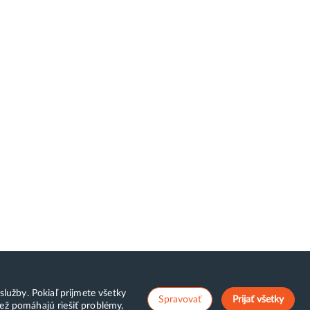
lužby. Pokiaľ prijmete všetky
Spravovať
Prijať všetky
ež pomáhajú riešiť problémy,