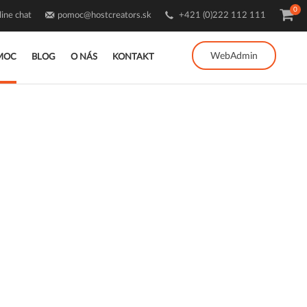
0
ine chat
pomoc@hostcreators.sk
+421 (0)222 112 111
WebAdmin
MOC
BLOG
O NÁS
KONTAKT