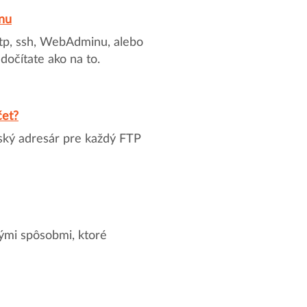
inu
 ftp, ssh, WebAdminu, alebo
dočítate ako na to.
čet?
ský adresár pre každý FTP
rými spôsobmi, ktoré