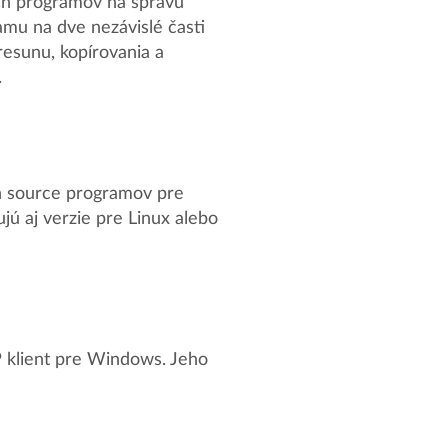
ch programov na správu
amu na dve nezávislé časti
esunu, kopírovania a
.
en source programov pre
ú aj verzie pre Linux alebo
P klient pre Windows. Jeho