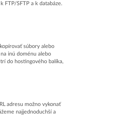
p k FTP/SFTP a k databáze.
kopírovať súbory alebo
 na inú doménu alebo
trí do hostingového balíka,
URL adresu možno vykonať
ážeme najjednoduchší a