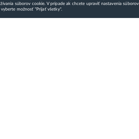
ívania súborov cookie. V prípade ak chcete upraviť nastavenia súboro
 vyberte možnosť "Prijať všetky".
sti platby
Služby a produkty
H
Moderná administrácia
S
ákaznícky servis a TOP
hostingu a domén
p
átorská podpora. Všetko od
ontaktu až po spustenie trvá
Hostingový balíček
Pl
o 10 minút.
Profi webhosting
Kn
Webhosting zadarmo
O
Jednotné prihlásenie
Re
Inštalácia aplikácií
Vy
os
Webová stránka zadarmo
Ko
Virtuálny server
Pa
Vlastný email
Na
Webhosting Slovensko