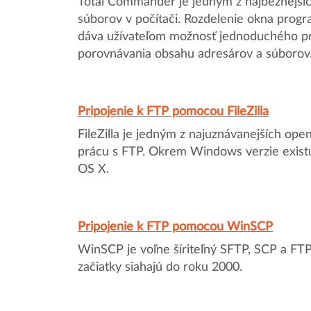
Total Commander je jedným z najbežnejší
súborov v počítači. Rozdelenie okna progr
dáva užívateľom možnosť jednoduchého pr
porovnávania obsahu adresárov a súborov
Pripojenie k FTP pomocou FileZilla
FileZilla je jedným z najuznávanejších op
prácu s FTP. Okrem Windows verzie existuj
OS X.
Pripojenie k FTP pomocou WinSCP
WinSCP je voľne šíriteľný SFTP, SCP a FT
začiatky siahajú do roku 2000.