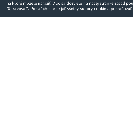
na ktoré môžete naraziť. Viac sa dozviete na našej
stránke zásad
použ
"Spravovať". Pokiaľ chcete prijať všetky súbory cookie a pokračovať,
Hostcreator
Možno
Skvelý z
WebCreators, s.r.o.
program
ČSA 24, Banská Bystrica
prvého k
Tel:
+421 (0)222 112 111
menej ak
E-mail:
info@hostcreators.sk
Dostávajte emaily s akciovými ponukami:
Súhlasím so spracovaním
osobných
údajov
Odoslať