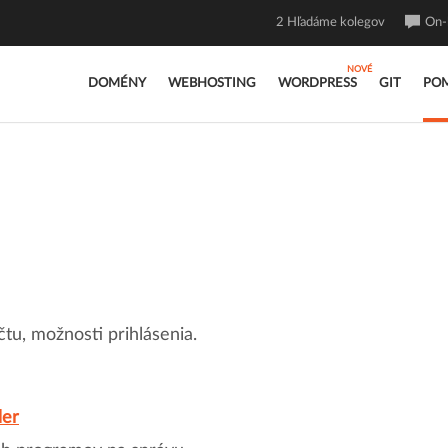
2
Hľadáme kolegov
On-l
DOMÉNY
WEBHOSTING
WORDPRESS
GIT
PO
tu, možnosti prihlásenia.
der