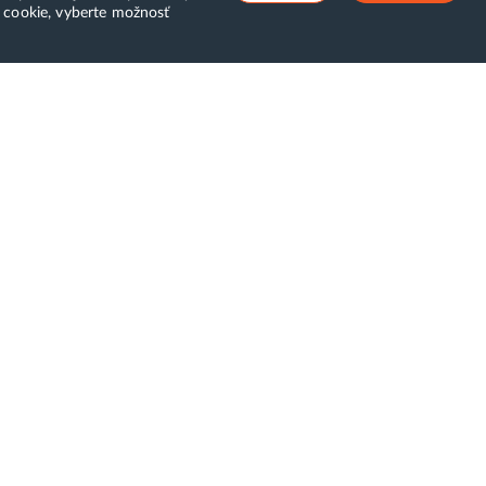
v cookie, vyberte možnosť
ostCreators
Klientská zóna
top zbytočným
WebAdmin
oplatkom
WebMail
atba za služby
Zmena hesla (E-mail, FTP,
ižnica
SSH)
bchodné podmienky
Webhosting
klamačný poriadok
Domény
hlásenie o ochrane
obných údajov
ntakt
rtnerský program
stavenie cookies