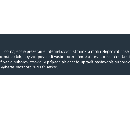
čo najlepšie prezeranie internetových stránok a mohli zlepšovať naše s
ormácie tak, aby zodpovedali vašim potrebám. Súbory cookie nám takti
ívania súborov cookie. V prípade ak chcete upraviť nastavenia súboro
 vyberte možnosť "Prijať všetky".
sti platby
Služby a produkty
H
Moderná administrácia
S
ákaznícky servis a TOP
hostingu a domén
p
átorská podpora. Všetko od
ontaktu až po spustenie trvá
Hostingový balíček
Pl
o 10 minút.
Profi webhosting
Kn