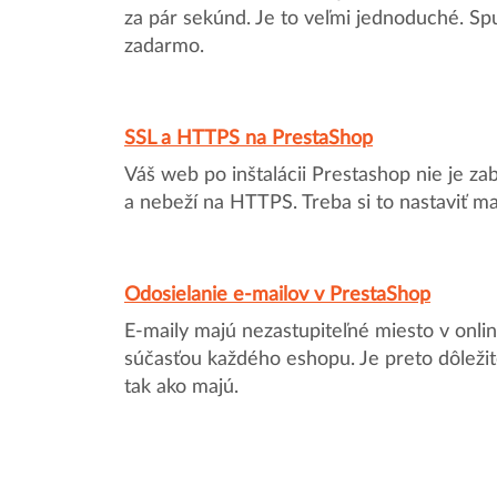
za pár sekúnd. Je to veľmi jednoduché. Spu
zadarmo.
SSL a HTTPS na PrestaShop
Váš web po inštalácii Prestashop nie je z
a nebeží na HTTPS. Treba si to nastaviť m
Odosielanie e-mailov v PrestaShop
E-maily majú nezastupiteľné miesto v onli
súčasťou každého eshopu. Je preto dôležité
tak ako majú.