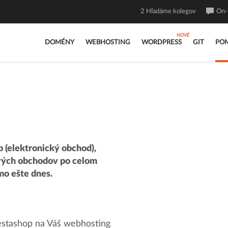
2
Hľadáme kolegov
On-l
DOMÉNY
WEBHOSTING
WORDPRESS
GIT
PO
 (elektronický obchod),
ových obchodov po celom
mo ešte dnes.
stashop na Váš webhosting