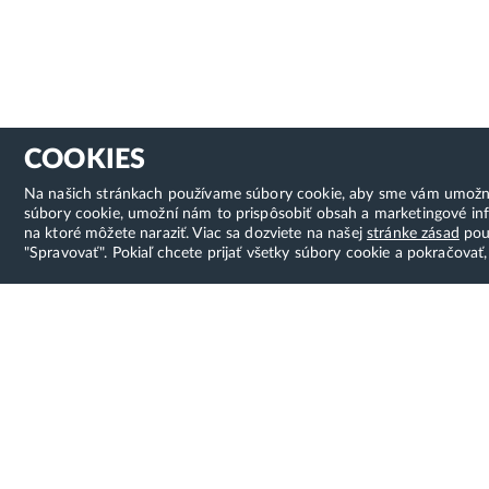
COOKIES
Na našich stránkach používame súbory cookie, aby sme vám umožnili 
súbory cookie, umožní nám to prispôsobiť obsah a marketingové inf
na ktoré môžete naraziť. Viac sa dozviete na našej
stránke zásad
použ
"Spravovať". Pokiaľ chcete prijať všetky súbory cookie a pokračovať,
Hostcreator
Možno
Skvelý z
WebCreators, s.r.o.
program
ČSA 24, Banská Bystrica
prvého k
Tel:
+421 (0)222 112 111
menej ak
E-mail:
info@hostcreators.sk