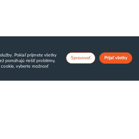
lužby. Pokiaľ prijmete všetky
Spravovať
Prijať všetky
ež pomáhajú riešiť problémy,
v cookie, vyberte možnosť
ostCreators
Klientská zóna
top zbytočným
WebAdmin
oplatkom
WebMail
atba za služby
Zmena hesla (E-mail, FTP,
ižnica
SSH)