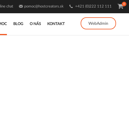
0
ine chat
pomoc@hostcreators.sk
+421 (0)222 112 111
WebAdmin
MOC
BLOG
O NÁS
KONTAKT