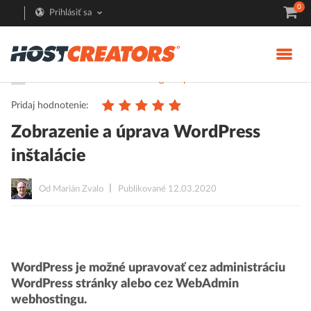
0
Prihlásiť sa
Pomoc
WordPress Hosting
Správa WordPress inštalácie
Pridaj hodnotenie:
Zobrazenie a úprava WordPress
inštalácie
Od Marián Zvalo
Publikované 12.03.2020
WordPress je možné upravovať cez administráciu
WordPress stránky alebo cez WebAdmin
webhostingu.