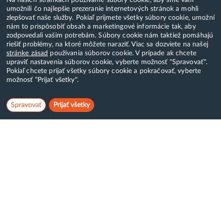
umožnili čo najlepšie prezeranie internetových stránok a mohli
zlepšovať naše služby. Pokiaľ prijmete všetky súbory cookie, umožní
nám to prispôsobiť obsah a marketingové informácie tak, aby
zodpovedali vašim potrebám. Súbory cookie nám taktiež pomáhajú
riešiť problémy, na ktoré môžete naraziť. Viac sa dozviete na našej
stránke zásad
používania súborov cookie. V prípade ak chcete
upraviť nastavenia súborov cookie, vyberte možnosť "Spravovať".
Pokiaľ chcete prijať všetky súbory cookie a pokračovať, vyberte
možnosť "Prijať všetky".
Spravovať
Prijať všetky
Hostcreator
WebCreators, s.r.o.
ČSA 24, Banská Bystrica
Tel:
+421 (0)222 112 111
E-mail:
info@hostcreators.sk