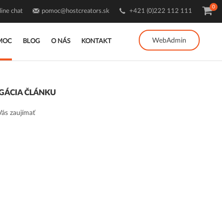
0
ine chat
pomoc@hostcreators.sk
+421 (0)222 112 111
WebAdmin
MOC
BLOG
O NÁS
KONTAKT
GÁCIA ČLÁNKU
ás zaujímať