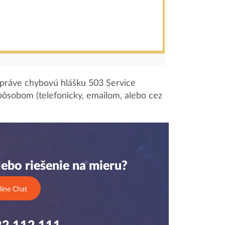
í práve chybovú hlášku 503 Service
ôsobom (telefonicky, emailom, alebo cez
ebo riešenie na mieru?
line Chat