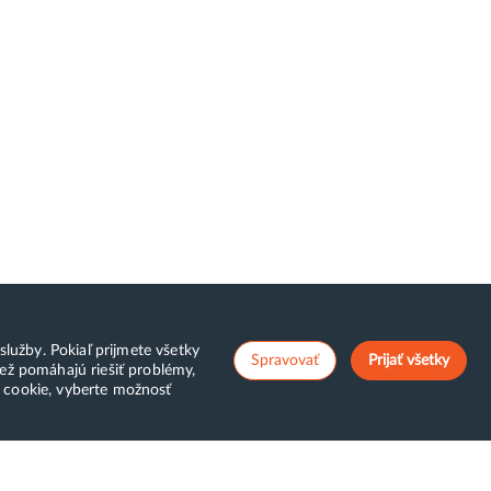
lužby. Pokiaľ prijmete všetky
Spravovať
Prijať všetky
ež pomáhajú riešiť problémy,
v cookie, vyberte možnosť