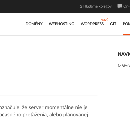
2
Hľadáme kolegov
On-l
DOMÉNY
WEBHOSTING
WORDPRESS
GIT
PO
NAVI
Môže V
označuje, že server momentálne nie je
očasného preťaženia, alebo plánovanej