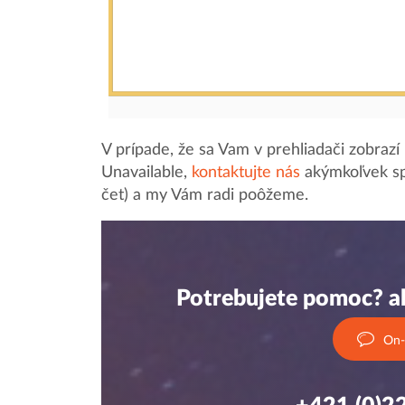
V prípade, že sa Vam v prehliadači zobraz
Unavailable,
kontaktujte nás
akýmkoľvek sp
čet) a my Vám radi poôžeme.
Potrebujete pomoc? al
On-