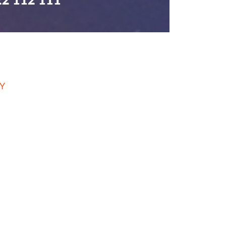
22 112 111
TY