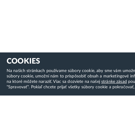
COOKIES
Na našich stránkach používame súbory cookie, aby sme vám umožnili 
súbory cookie, umožní nám to prispôsobiť obsah a marketingové inf
na ktoré môžete naraziť. Viac sa dozviete na našej
stránke zásad
použ
"Spravovať". Pokiaľ chcete prijať všetky súbory cookie a pokračovať,
Hostcreator
Možno
Skvelý z
WebCreators, s.r.o.
program
ČSA 24, Banská Bystrica