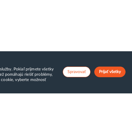
lužby. Pokiaľ prijmete všetky
Spravovať
Prijať všetky
ež pomáhajú riešiť problémy,
v cookie, vyberte možnosť
ostCreators
Klientská zóna
top zbytočným
WebAdmin
oplatkom
WebMail