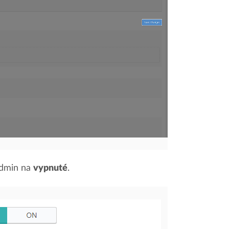
admin na
vypnuté
.