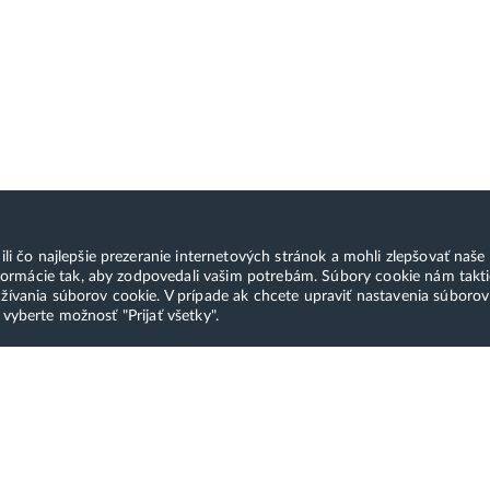
čo najlepšie prezeranie internetových stránok a mohli zlepšovať naše s
ormácie tak, aby zodpovedali vašim potrebám. Súbory cookie nám takti
ívania súborov cookie. V prípade ak chcete upraviť nastavenia súboro
 vyberte možnosť "Prijať všetky".
sti platby
Služby a produkty
H
Moderná administrácia
S
ákaznícky servis a TOP
hostingu a domén
p
átorská podpora. Všetko od