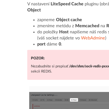
V nastavení
LiteSpeed Cache
pluginu (obr
Object
zapneme
Object cache
zmeníme metódu z
Memcached
na
R
do položky
Host
napíšeme náš redis 
(váš socket nájdete vo
WebAdmine
)
port
dáme
0
.
POZOR:
Nezabudnite si prepísať
/dev/shm/sock-redis-pxx
sekcii REDIS.