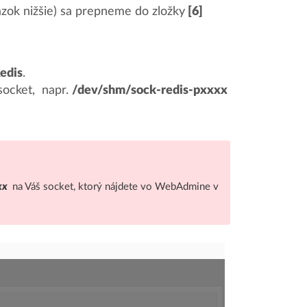
ázok nižšie) sa prepneme do zložky
[6]
edis
.
socket, napr.
/dev/shm/sock-redis-pxxxx
xx
na Váš socket, ktorý nájdete vo WebAdmine v