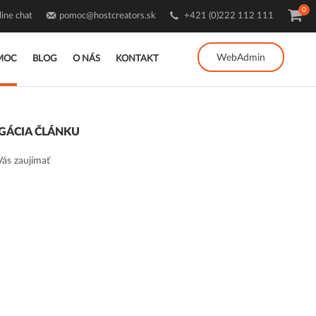
0
ine chat
pomoc@hostcreators.sk
+421 (0)222 112 111
WebAdmin
MOC
BLOG
O NÁS
KONTAKT
GÁCIA ČLÁNKU
ás zaujímať