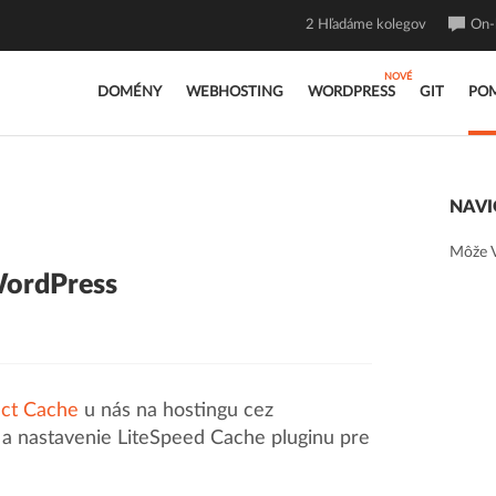
2
Hľadáme kolegov
On-l
DOMÉNY
WEBHOSTING
WORDPRESS
GIT
PO
NAVI
Môže V
WordPress
ect Cache
u nás na hostingu cez
a nastavenie LiteSpeed Cache pluginu pre