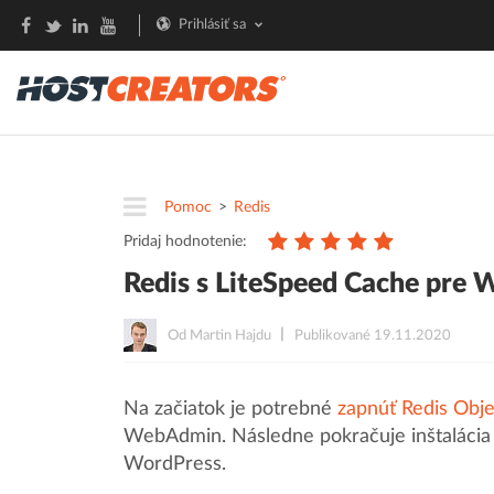
Prihlásiť sa
Pomoc
Redis
Pridaj hodnotenie:
Redis s LiteSpeed Cache pre 
Od Martin Hajdu
Publikované 19.11.2020
Na začiatok je potrebné
zapnúť Redis Obj
WebAdmin. Následne pokračuje inštalácia 
WordPress.