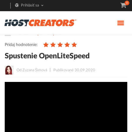
0
Prihlásiť sa
Pomoc
OpenLiteSpeed
Pridaj hodnotenie:
Spustenie OpenLiteSpeed
Od Zuzana Šimová
Publikované 30.09.2020