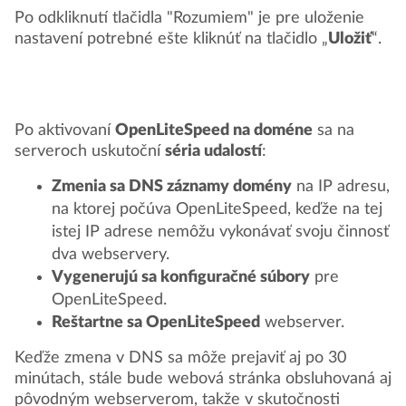
Po odkliknutí tlačidla "Rozumiem" je pre uloženie
nastavení potrebné ešte kliknúť na tlačidlo „
Uložiť
“.
Po aktivovaní
OpenLiteSpeed na doméne
sa na
serveroch uskutoční
séria udalostí
:
Zmenia sa DNS záznamy domény
na IP adresu,
na ktorej počúva OpenLiteSpeed, keďže na tej
istej IP adrese nemôžu vykonávať svoju činnosť
dva webservery.
Vygenerujú sa konfiguračné súbory
pre
OpenLiteSpeed.
Reštartne sa OpenLiteSpeed
webserver.
Keďže zmena v DNS sa môže prejaviť aj po 30
minútach, stále bude webová stránka obsluhovaná aj
pôvodným webserverom, takže v skutočnosti