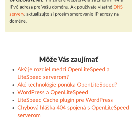
UPOZORNENIE
: Pri zmene webservera sa zmení IPv4 a
IPv6 adresa pre Vašu doménu. Ak používate vlastné
DNS
servery
, aktualizujte si prosím smerovanie IP adresy na
doméne.
Môže Vás zaujímať
Aký je rozdiel medzi OpenLiteSpeed a
LiteSpeed serverom?
Aké technológie ponúka OpenLiteSpeed?
WordPress a OpenLiteSpeed
LiteSpeed Cache plugin pre WordPress
Chybová hláška 404 spojená s OpenLiteSpeed
serverom