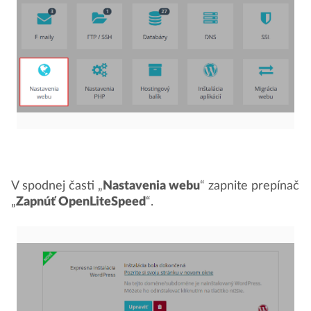
V spodnej časti „
Nastavenia webu
“ zapnite prepínač
„
Zapnúť OpenLiteSpeed
“.