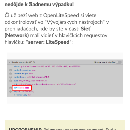
nedôjde k žiadnemu výpadku!
Či už beží web z OpenLiteSpeed si viete
odkontrolovať vo "Vývojárskych nástrojoch" v
prehliadačoch, kde by ste v časti
Sieť
(Network)
mali vidieť v hlavičkách requestov
hlavičku: "
server: LiteSpeed
":