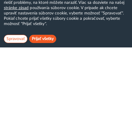
riešiť problémy, na ktoré môžete naraziť. Viac sa dozviete na našej
stránke zásad
používania súborov cookie. V prípade ak chcete
upraviť nastavenia súborov cookie, vyberte možnosť "Spravovať".
Pokiaľ chcete prijať všetky súbory cookie a pokračovať, vyberte
možnosť "Prijať všetky".
Spravovať
Prijať všetky
Hostcreator
WebCreators, s.r.o.
ČSA 24, Banská Bystrica
Tel:
+421 (0)222 112 111
E-mail:
info@hostcreators.sk
Dostávajte emaily s akciovými ponukami: