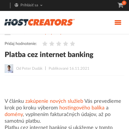
0
Prihlásiť sa
Pomoc
Faktúry a platby
Pridaj hodnotenie:
Platba cez internet banking
Od Peter Dudák
Publikované 16.11.2021
V článku
zakúpenie nových služieb
Vás prevedieme
krok po kroku výberom
hostingového balíka
a
domény
, vyplnením fakturačných údajov, až po
samotnú platbu.
Platbu cez internet banking si ukážeme v tomto