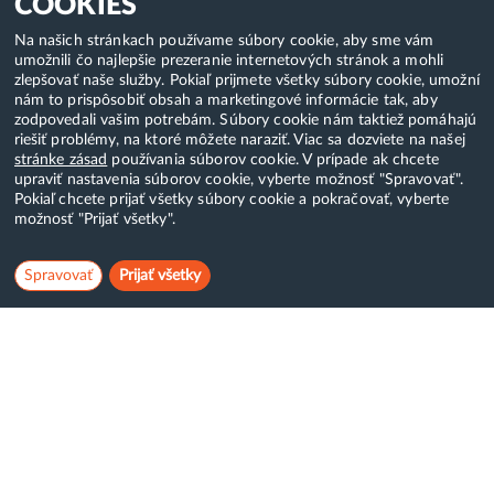
COOKIES
Na našich stránkach používame súbory cookie, aby sme vám
umožnili čo najlepšie prezeranie internetových stránok a mohli
zlepšovať naše služby. Pokiaľ prijmete všetky súbory cookie, umožní
nám to prispôsobiť obsah a marketingové informácie tak, aby
zodpovedali vašim potrebám. Súbory cookie nám taktiež pomáhajú
riešiť problémy, na ktoré môžete naraziť. Viac sa dozviete na našej
stránke zásad
používania súborov cookie. V prípade ak chcete
upraviť nastavenia súborov cookie, vyberte možnosť "Spravovať".
Pokiaľ chcete prijať všetky súbory cookie a pokračovať, vyberte
možnosť "Prijať všetky".
Spravovať
Prijať všetky
Hostcreator
WebCreators, s.r.o.
ČSA 24, Banská Bystrica