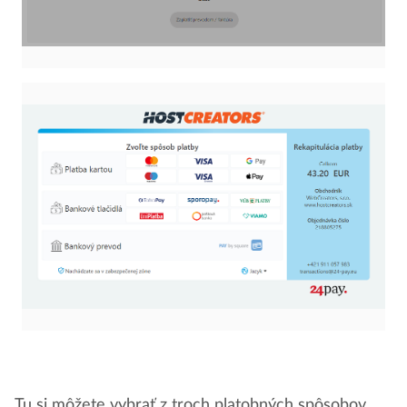
Tu si môžete vybrať z troch platobných spôsobov