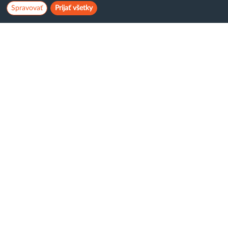
Spravovať
Prijať všetky
Hostcreator
WebCreators, s.r.o.
ČSA 24, Banská Bystrica
Tel:
+421 (0)222 112 111
E-mail:
info@hostcreators.sk
Dostávajte emaily s akciovými ponukami:
Súhlasím so spracovaním
osobných údajov
Odoslať