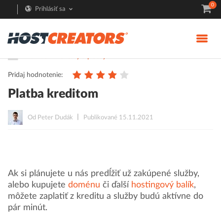
0
Prihlásiť sa
Pomoc
Faktúry a platby
Pridaj hodnotenie:
Platba kreditom
Od Peter Dudák
Publikované 15.11.2021
Ak si plánujete u nás predĺžiť už zakúpené služby,
alebo kupujete
doménu
či ďalší
hostingový balík
,
môžete zaplatiť z kreditu a služby budú aktívne do
pár minút.