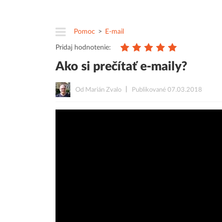
Pomoc
E-mail
Pridaj hodnotenie:
Ako si prečítať e-maily?
Od Marián Zvalo
Publikované 07.03.2018