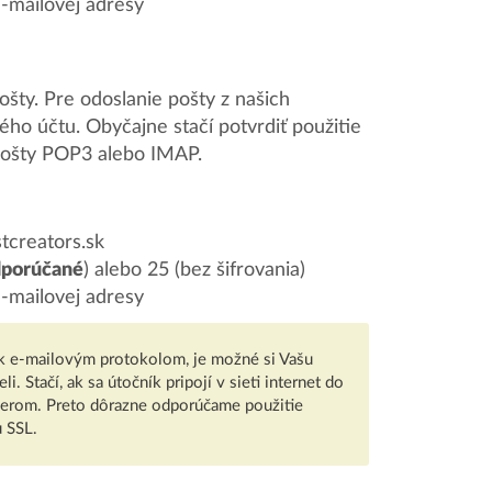
e-mailovej adresy
ošty. Pre odoslanie pošty z našich
ho účtu. Obyčajne stačí potvrdiť použitie
 pošty POP3 alebo IMAP.
tcreators.sk
porúčané
) alebo 25 (bez šifrovania)
e-mailovej adresy
 k e-mailovým protokolom, je možné si Vašu
. Stačí, ak sa útočník pripojí v sieti internet do
verom. Preto dôrazne odporúčame použitie
 SSL.