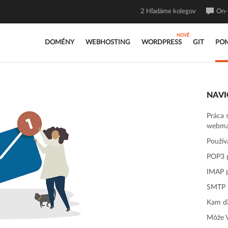
2
Hľadáme kolegov
On-l
DOMÉNY
WEBHOSTING
WORDPRESS
GIT
PO
NAVI
Práca 
webma
Použív
POP3 p
IMAP p
SMTP 
Kam ďa
Môže V