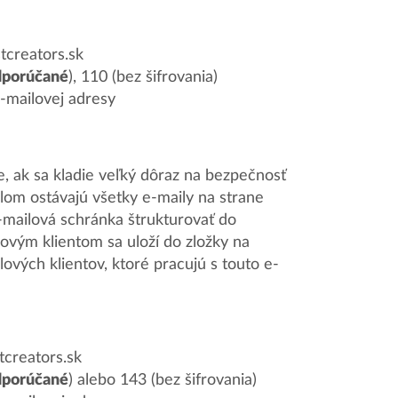
tcreators.sk
dporúčané
), 110 (bez šifrovania)
e-mailovej adresy
e, ak sa kladie veľký dôraz na bezpečnosť
olom ostávajú všetky e-maily na strane
-mailová schránka štrukturovať do
lovým klientom sa uloží do zložky na
ilových klientov, ktoré pracujú s touto e-
creators.sk
dporúčané
) alebo 143 (bez šifrovania)