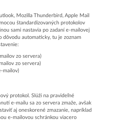
tlook, Mozilla Thunderbird, Apple Mail
pomocou štandardizovaných protokolov
nou sami nastavia po zadaní e-mailovej
ho dôvodu automaticky, tu je zoznam
stavenie:
-mailov zo servera)
-mailov zo servera)
e-mailov)
ový protokol. Slúži na pravideľné
hnutí e-mailu sa zo servera zmaže, avšak
taviť aj oneskorené zmazanie, napríklad
dnou e-mailovou schránkou viacero