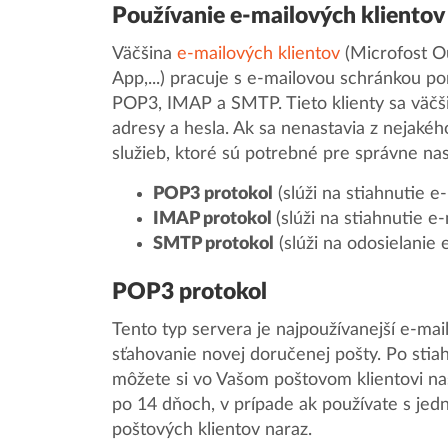
Používanie e-mailových klientov
Väčšina
e-mailových klientov
(Microfost Ou
App,...) pracuje s e-mailovou schránkou 
POP3, IMAP a SMTP. Tieto klienty sa väčši
adresy a hesla. Ak sa nenastavia z nejaké
služieb, ktoré sú potrebné pre správne na
POP3 protokol
(slúži na stiahnutie e
IMAP protokol
(slúži na stiahnutie e
SMTP protokol
(slúži na odosielanie 
POP3 protokol
Tento typ servera je najpoužívanejší e-mail
sťahovanie novej doručenej pošty. Po stia
môžete si vo Vašom poštovom klientovi nas
po 14 dňoch, v prípade ak používate s je
poštových klientov naraz.