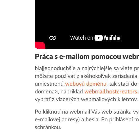
Práca s e-mailom pomocou webm
Najjednoduchšie a najrýchlejšie sa viete 
môžete používať z akéhokoľvek zariadenia
umiestnenú
webovú doménu
, tak stačí d
domena>, napríklad
webmail.hostcreators.
vybrať z viacerých webmailových klientov.
Po kliknutí na webmail Vás web stránka vy
e-mailovej adresy) a hesla. Po prihlásení 
schránkou.