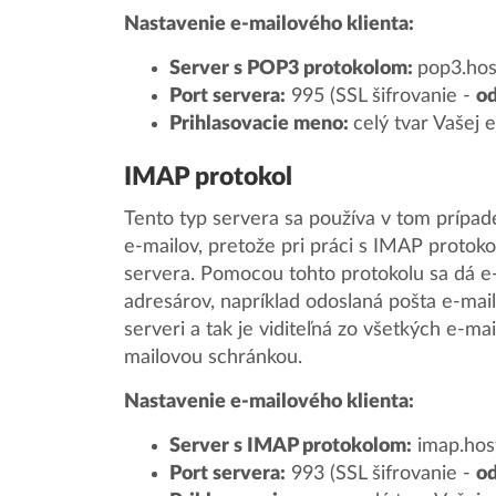
Nastavenie e-mailového klienta:
Server s POP3 protokolom:
pop3.hos
Port servera:
995 (SSL šifrovanie -
o
Prihlasovacie meno:
celý tvar Vašej 
IMAP protokol
Tento typ servera sa používa v tom prípad
e-mailov, pretože pri práci s IMAP protok
servera. Pomocou tohto protokolu sa dá e
adresárov, napríklad odoslaná pošta e-mai
serveri a tak je viditeľná zo všetkých e-ma
mailovou schránkou.
Nastavenie e-mailového klienta:
Server s IMAP protokolom:
imap.host
Port servera:
993 (SSL šifrovanie -
o