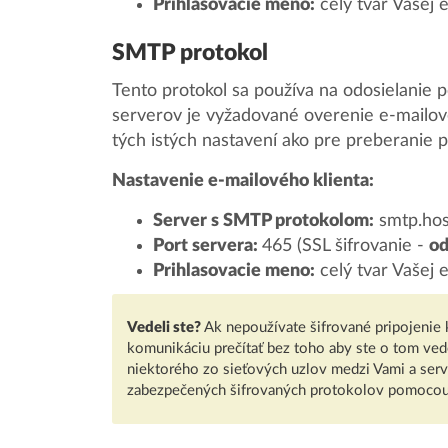
Prihlasovacie meno:
celý tvar Vašej 
SMTP protokol
Tento protokol sa používa na odosielanie p
serverov je vyžadované overenie e-mailové
tých istých nastavení ako pre preberanie
Nastavenie e-mailového klienta:
Server s SMTP protokolom:
smtp.hos
Port servera:
465 (SSL šifrovanie -
od
Prihlasovacie meno:
celý tvar Vašej 
Vedeli ste?
Ak nepoužívate šifrované pripojenie
komunikáciu prečítať bez toho aby ste o tom vedeli
niektorého zo sieťových uzlov medzi Vami a ser
zabezpečených šifrovaných protokolov pomocou