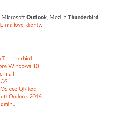
u Microsoft
Outlook
, Mozilla
Thunderbird
,
E-mailové klienty
.
a Thunderbird
 pre Windows 10
d mail
iOS
 iOS cez QR kód
soft Outlook 2016
badminu