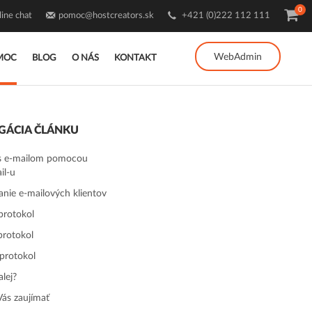
0
ine chat
pomoc@hostcreators.sk
+421 (0)222 112 111
WebAdmin
MOC
BLOG
O NÁS
KONTAKT
GÁCIA ČLÁNKU
s e-mailom pomocou
il-u
anie e-mailových klientov
rotokol
rotokol
protokol
lej?
ás zaujímať