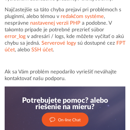
Najčastejšie sa táto chyba prejaví pri problémoch s
pluginmi, alebo témou v
redakčom systéme
,
nesprávne
nastavenej verzii PHP
a podobne. V
takomto prípade je potrebné prezrieť súbor
error_log
v adresári / logs, kde môžete vyčítať o akú
chybu sa jedná.
Serverové logy
sú dostupné cez
FPT
účet
, alebo
SSH účet
.
Ak sa Vám problém nepodarilo vyriešiť neváhajte
kontaktovať našu podporu.
Potrebujete pomoc? alebo
riešenie na mieru?
On-line Chat