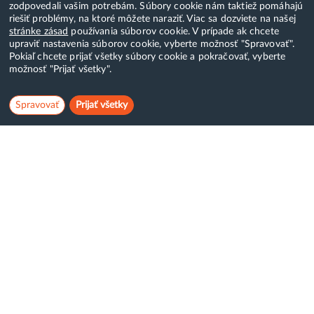
zodpovedali vašim potrebám. Súbory cookie nám taktiež pomáhajú
riešiť problémy, na ktoré môžete naraziť. Viac sa dozviete na našej
stránke zásad
používania súborov cookie. V prípade ak chcete
upraviť nastavenia súborov cookie, vyberte možnosť "Spravovať".
Pokiaľ chcete prijať všetky súbory cookie a pokračovať, vyberte
možnosť "Prijať všetky".
Spravovať
Prijať všetky
Hostcreator
WebCreators, s.r.o.
ČSA 24, Banská Bystrica
Tel:
+421 (0)222 112 111
E-mail:
info@hostcreators.sk
Dostávajte emaily s akciovými ponukami: