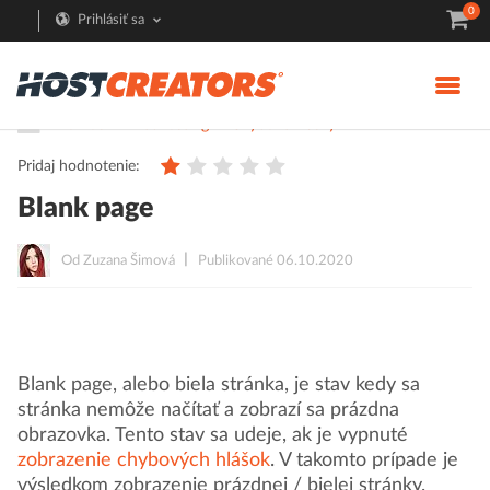
0
Prihlásiť sa
Pomoc
Webhosting
Chybové hlášky
Pridaj hodnotenie:
Blank page
Od Zuzana Šimová
Publikované 06.10.2020
Blank page, alebo biela stránka, je stav kedy sa
stránka nemôže načítať a zobrazí sa prázdna
obrazovka. Tento stav sa udeje, ak je vypnuté
zobrazenie chybových hlášok
. V takomto prípade je
výsledkom zobrazenie prázdnej / bielej stránky.