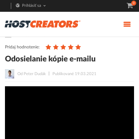
0
Prihlásiť sa
Pomoc
E-mail
Pridaj hodnotenie:
Odosielanie kópie e-mailu
Od Peter Dudák
Publikované 19.03.2021