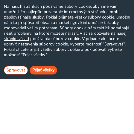
Na našich stránkach používame súbory cookie, aby sme vám
umožnili čo najlepšie prezeranie internetových stránok a mohli
zlepšovať naše služby. Pokiaľ prijmete všetky súbory cookie, umožní
nám to prispôsobiť obsah a marketingové informácie tak, aby
zodpovedali vašim potrebám. Súbory cookie nám taktiež pomáhajú
riešiť problémy, na ktoré môžete naraziť. Viac sa dozviete na našej
stránke zásad
používania súborov cookie. V prípade ak chcete
upraviť nastavenia súborov cookie, vyberte možnosť "Spravovať".
Pokiaľ chcete prijať všetky súbory cookie a pokračovať, vyberte
možnosť "Prijať všetky".
Spravovať
Prijať všetky
Hostcreator
WebCreators, s.r.o.
ČSA 24, Banská Bystrica
Tel:
+421 (0)222 112 111