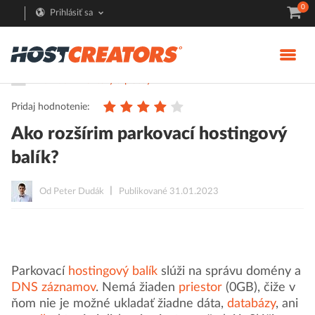
0
Prihlásiť sa
Pomoc
Faktúry a platby
Pridaj hodnotenie:
Ako rozšírim parkovací hostingový
balík?
Od Peter Dudák
Publikované 31.01.2023
Parkovací
hostingový balík
slúži na správu domény a
DNS záznamov
. Nemá žiaden
priestor
(0GB), čiže v
ňom nie je možné ukladať žiadne dáta,
databázy
, ani