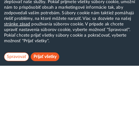
zlepšovať naše služby. Pokiaľ prijmete všetky súbory cookie, umožní
nám to prispôsobiť obsah a marketingové informácie tak, aby
zodpovedali vašim potrebám. Súbory cookie nám taktiež pomáhajú
riešiť problémy, na ktoré môžete naraziť. Viac sa dozviete na našej
stránke zásad
používania súborov cookie. V prípade ak chcete
upraviť nastavenia súborov cookie, vyberte možnosť "Spravovať".
Pokiaľ chcete prijať všetky súbory cookie a pokračovať, vyberte
možnosť "Prijať všetky".
Spravovať
Prijať všetky
Hostcreator
WebCreators, s.r.o.
ČSA 24, Banská Bystrica
Tel:
+421 (0)222 112 111
E-mail:
info@hostcreators.sk
Dostávajte emaily s akciovými ponukami: