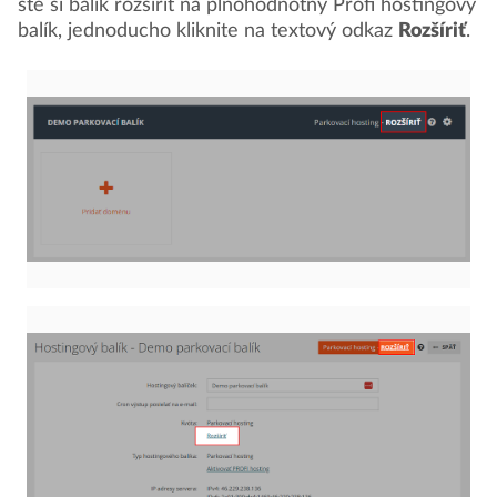
ste si balík rozšíriť na plnohodnotný Profi hostingový
balík, jednoducho kliknite na textový odkaz
Rozšíriť
.