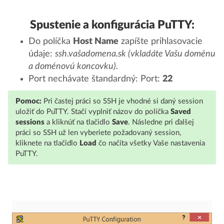
Spustenie a konfigurácia PuTTY:
Do políčka
Host Name
zapíšte prihlasovacie
údaje:
ssh.vašadomena.sk (vkladáte Vašu doménu
a doménovú koncovku).
Port nechávate štandardný: Port:
22
Pomoc:
Pri častej práci so SSH je vhodné si daný session
uložiť do PuTTY. Stačí vyplniť názov do políčka
Saved
sessions
a kliknúť na tlačidlo
Save
. Následne pri ďalšej
práci so SSH už len vyberiete požadovaný session,
kliknete na tlačidlo
Load
čo načíta všetky Vaše nastavenia
PuTTY.