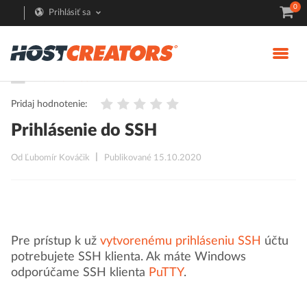
0
Prihlásiť sa
Pomoc
SSH
Pridaj hodnotenie:
Prihlásenie do SSH
Od Ľubomír Kováčik
Publikované 15.10.2020
Pre prístup k už
vytvorenému prihláseniu SSH
účtu
potrebujete SSH klienta. Ak máte Windows
odporúčame SSH klienta
PuTTY
.