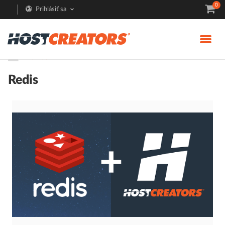
0
Prihlásiť sa
Pomoc
Redis