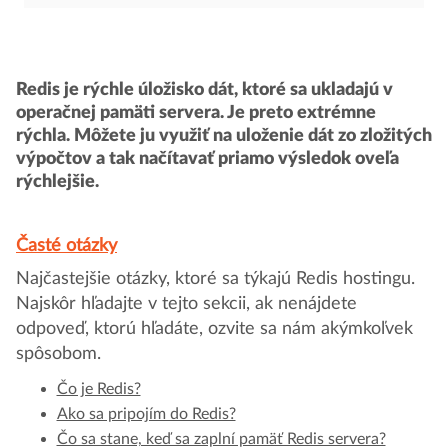
Redis je rýchle úložisko dát, ktoré sa ukladajú v
operačnej pamäti servera. Je preto extrémne
rýchla. Môžete ju využiť na uloženie dát zo zložitých
výpočtov a tak načítavať priamo výsledok oveľa
rýchlejšie.
Časté otázky
Najčastejšie otázky, ktoré sa týkajú Redis hostingu.
Najskôr hľadajte v tejto sekcii, ak nenájdete
odpoveď, ktorú hľadáte, ozvite sa nám akýmkoľvek
spôsobom.
Čo je Redis?
Ako sa pripojím do Redis?
Čo sa stane, keď sa zaplní pamäť Redis servera?