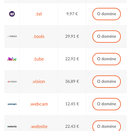
.tel
9,97 €
O doméne
.tools
29,91 €
O doméne
.tube
22,92 €
O doméne
.vision
36,89 €
O doméne
.webcam
12,45 €
O doméne
.website
22,43 €
O doméne