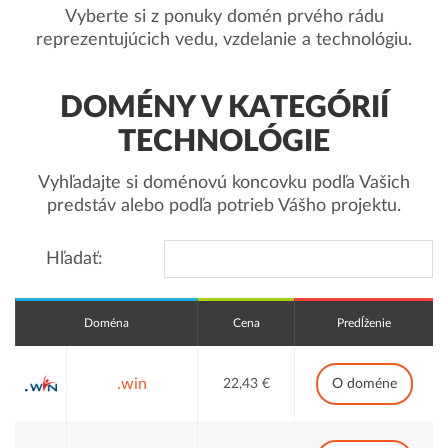
Vyberte si z ponuky domén prvého rádu
reprezentujúcich vedu, vzdelanie a technológiu.
DOMÉNY V KATEGÓRIÍ
TECHNOLÓGIE
Vyhľadajte si doménovú koncovku podľa Vašich
predstáv alebo podľa potrieb Vášho projektu.
Hľadať:
Doména
Cena
Predĺženie
.win
22,43 €
O doméne