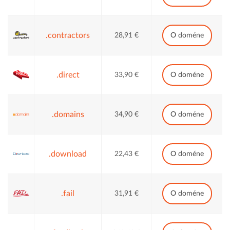
.contractors
28,91 €
O doméne
.direct
33,90 €
O doméne
.domains
34,90 €
O doméne
.download
22,43 €
O doméne
.fail
31,91 €
O doméne