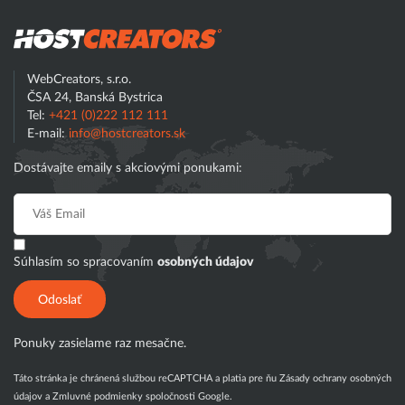
Hostcreator
WebCreators, s.r.o.
ČSA 24, Banská Bystrica
Tel:
+421 (0)222 112 111
E-mail:
info@hostcreators.sk
Dostávajte emaily s akciovými ponukami:
Súhlasím so spracovaním
osobných údajov
Odoslať
Ponuky zasielame raz mesačne.
Táto stránka je chránená službou reCAPTCHA a platia pre ňu
Zásady ochrany osobných
údajov
a
Zmluvné podmienky
spoločnosti Google.