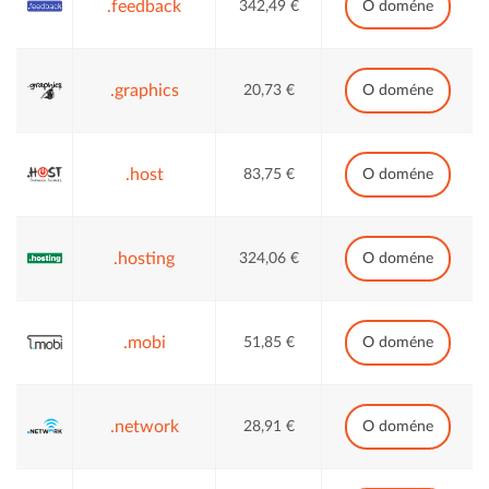
.feedback
342,49 €
O doméne
.graphics
20,73 €
O doméne
.host
83,75 €
O doméne
.hosting
324,06 €
O doméne
.mobi
51,85 €
O doméne
.network
28,91 €
O doméne