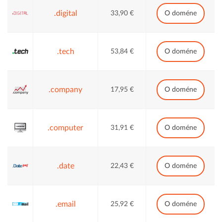
.digital
33,90 €
O doméne
.tech
53,84 €
O doméne
.company
17,95 €
O doméne
.computer
31,91 €
O doméne
.date
22,43 €
O doméne
.email
25,92 €
O doméne