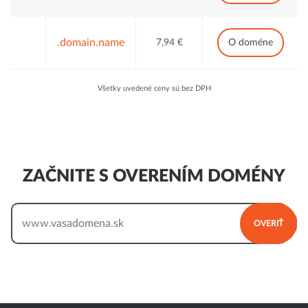
.domain.name
7,94 €
O doméne
Všetky uvedené ceny sú bez DPH
ZAČNITE S OVERENÍM DOMÉNY
www.
OVERIŤ