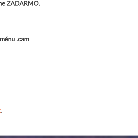
úplne ZADARMO.
oménu .cam
k
.