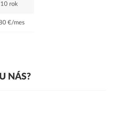
10 rok
80 €/mes
U NÁS?