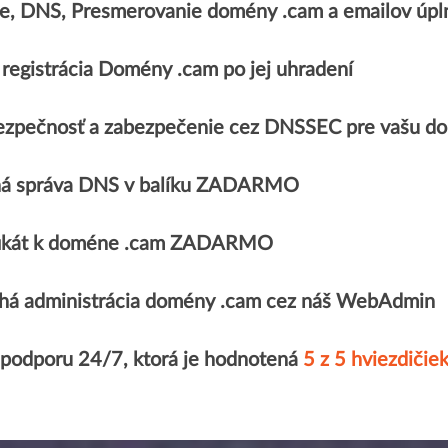
ie, DNS, Presmerovanie domény .cam a emailov 
registrácia Domény .cam po jej uhradení
ezpečnosť a zabezpečenie cez DNSSEC pre vašu d
á správa DNS v balíku ZADARMO
ifikát k doméne .cam ZADARMO
há administrácia domény .cam cez náš WebAdmin
 podporu 24/7, ktorá je hodnotená
5 z 5 hviezdičie