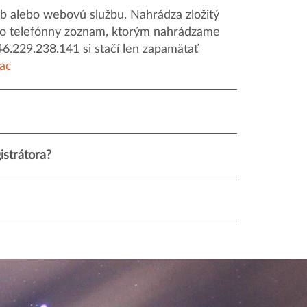
 alebo webovú službu. Nahrádza zložitý
o ako telefónny zoznam, ktorým nahrádzame
46.229.238.141 si stačí len zapamätať
iac
strátora?