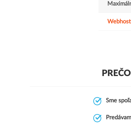
Maximáln
Webhost
PREČO
Sme spoľa
Predávam