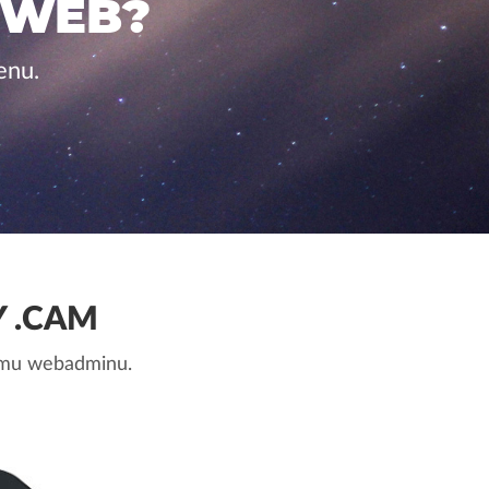
 WEB?
enu.
 .CAM
nemu webadminu.