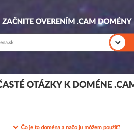
ZAČNITE OVERENÍM .CAM DOMÉNY
ČASTÉ OTÁZKY K DOMÉNE .CA
Čo je to doména a načo ju môžem použiť?