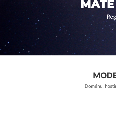
MÁTE
Reg
MODE
Doménu, hostin