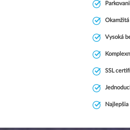
Parkovan
Okamžitá 
Vysoká b
Komplexn
SSL cert
Jednoduc
Najlepšia