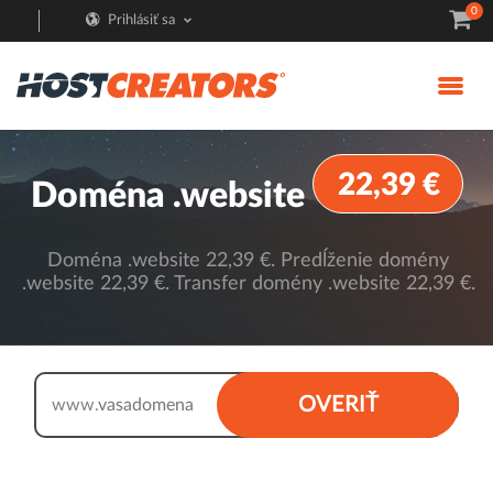
0
Prihlásiť sa
22,39 €
Doména .website
Doména .website 22,39 €. Predĺženie domény
.website 22,39 €. Transfer domény .website 22,39 €.
.website
OVERIŤ
www.