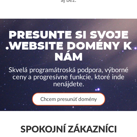
aj bez.
PRESUNTE SI SVOJE
.WEBSITE DOMÉNY K
NÁM
Skvelá programátroská podpora, výborné
ceny a progresívne funkcie, ktoré inde
nenájdete.
Chcem presunúť domény
SPOKOJNÍ ZÁKAZNÍCI