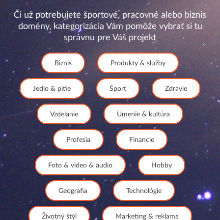
Či už potrebujete športové, pracovné alebo biznis
domény, kategorizácia Vám pomôže vybrať si tu
správnu pre Váš projekt
Biznis
Produkty & služby
Jedlo & pitie
Šport
Zdravie
Vzdelanie
Umenie & kultúra
Profesia
Financie
Foto & video & audio
Hobby
Geografia
Technológie
Životný štýl
Marketing & reklama