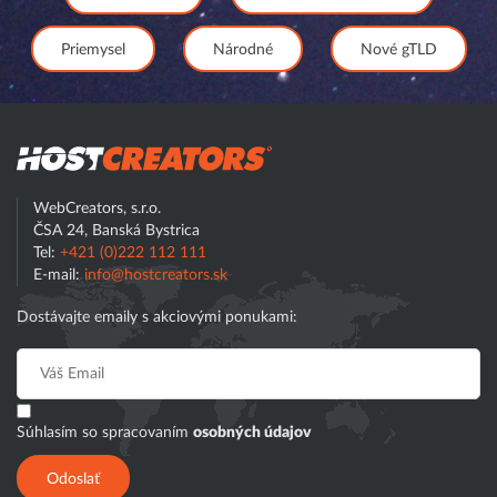
Priemysel
Národné
Nové gTLD
Hostcreator
WebCreators, s.r.o.
ČSA 24, Banská Bystrica
Tel:
+421 (0)222 112 111
E-mail:
info@hostcreators.sk
Dostávajte emaily s akciovými ponukami:
Súhlasím so spracovaním
osobných údajov
Odoslať