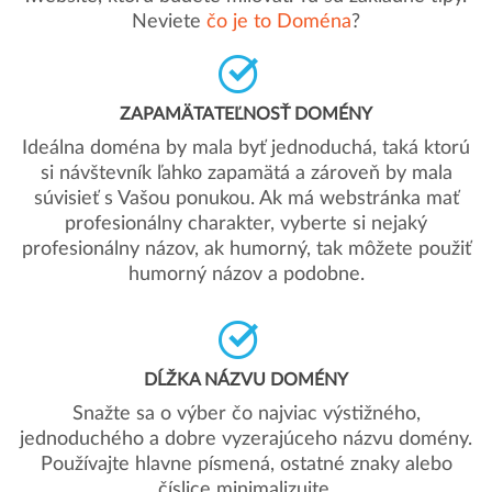
Neviete
čo je to Doména
?
ZAPAMÄTATEĽNOSŤ DOMÉNY
Ideálna doména by mala byť jednoduchá, taká ktorú
si návštevník ľahko zapamätá a zároveň by mala
súvisieť s Vašou ponukou. Ak má webstránka mať
profesionálny charakter, vyberte si nejaký
profesionálny názov, ak humorný, tak môžete použiť
humorný názov a podobne.
DĹŽKA NÁZVU DOMÉNY
Snažte sa o výber čo najviac výstižného,
jednoduchého a dobre vyzerajúceho názvu domény.
Používajte hlavne písmená, ostatné znaky alebo
číslice minimalizujte.