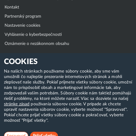
Kontakt
Partnerský program
Nastavenie cookies
Vyhlásenie o kyberbezpečnosti
Oznámenie o nezákonnom obsahu
Klientská zóna
COOKIES
WebAdmin
Na našich stránkach používame súbory cookie, aby sme vám
umožnili čo najlepšie prezeranie internetových stránok a mohli
WebMail
zlepšovať naše služby. Pokiaľ prijmete všetky súbory cookie, umožní
Zmena hesla (E-mail, FTP, SSH)
nám to prispôsobiť obsah a marketingové informácie tak, aby
zodpovedali vašim potrebám. Súbory cookie nám taktiež pomáhajú
Webhosting
riešiť problémy, na ktoré môžete naraziť. Viac sa dozviete na našej
stránke zásad
používania súborov cookie. V prípade ak chcete
Domény
upraviť nastavenia súborov cookie, vyberte možnosť "Spravovať".
Pokiaľ chcete prijať všetky súbory cookie a pokračovať, vyberte
možnosť "Prijať všetky".
Copyright & 2018-2026 HostCreators. Všetky práva vyhradené