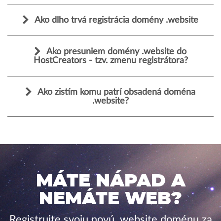
Ako dlho trvá registrácia domény .website
Ako presuniem domény .website do
HostCreators - tzv. zmenu registrátora?
Ako zistím komu patrí obsadená doména
.website?
MÁTE NÁPAD A
NEMÁTE WEB?
Registrujte svoju novú .website doménu za