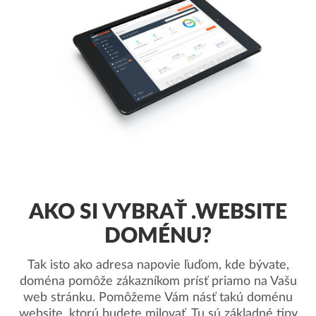
AKO SI VYBRAŤ .WEBSITE
DOMÉNU?
Tak isto ako adresa napovie ľuďom, kde bývate,
doména pomôže zákazníkom prísť priamo na Vašu
web stránku. Pomôžeme Vám násť takú doménu
.website, ktorú budete milovať. Tu sú základné tipy.