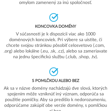
omylom zamenený za inú spoločnosť.
KONCOVKA DOMÉNY
V súčasnosti je k dispozícii viac ako 1000
doménových koncoviek. Pri výbere sa uistite, či
chcete svojou stránkou pôsobiť celosvetovo (.com,
.org) alebo lokálne (.eu, .sk, .cz), alebo sa zameriavate
na jednu špecifickú službu (.club, .shop, .tv).
S POMLČKOU ALEBO BEZ
Ak sa v názve domény nachádzajú dve slová, ktorých
spojením môže vzniknúť iný význam, odporúča sa
použitie pomlčky. Aby sa predišlo k nedorozumeniu,
odporúčame zakúpiť obe verzie domény, s pomlčkou