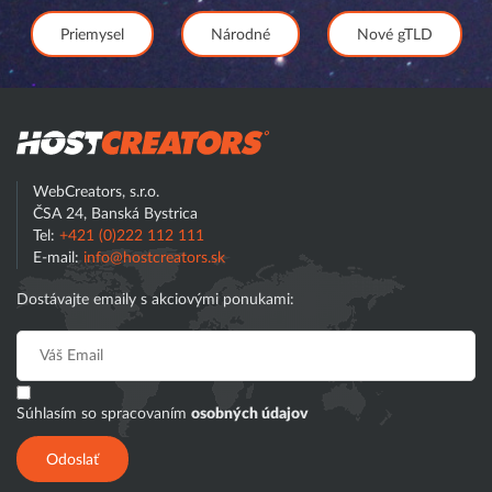
Priemysel
Národné
Nové gTLD
Hostcreator
WebCreators, s.r.o.
ČSA 24, Banská Bystrica
Tel:
+421 (0)222 112 111
E-mail:
info@hostcreators.sk
Dostávajte emaily s akciovými ponukami:
Súhlasím so spracovaním
osobných údajov
Odoslať