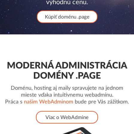
výhodnú cenu.
Kúpiť doménu .page
MODERNÁ ADMINISTRÁCIA
DOMÉNY .PAGE
Doménu, hosting aj maily spravujete na jednom
mieste vďaka intuitívnemu webadminu.
Práca s
našim WebAdminom
bude pre Vás zážitkom.
Viac o WebAdmine