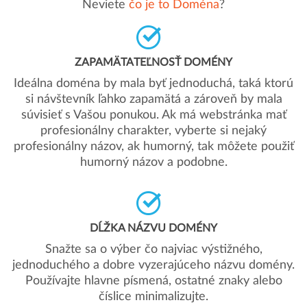
Neviete
čo je to Doména
?
ZAPAMÄTATEĽNOSŤ DOMÉNY
Ideálna doména by mala byť jednoduchá, taká ktorú
si návštevník ľahko zapamätá a zároveň by mala
súvisieť s Vašou ponukou. Ak má webstránka mať
profesionálny charakter, vyberte si nejaký
profesionálny názov, ak humorný, tak môžete použiť
humorný názov a podobne.
DĹŽKA NÁZVU DOMÉNY
Snažte sa o výber čo najviac výstižného,
jednoduchého a dobre vyzerajúceho názvu domény.
Používajte hlavne písmená, ostatné znaky alebo
číslice minimalizujte.