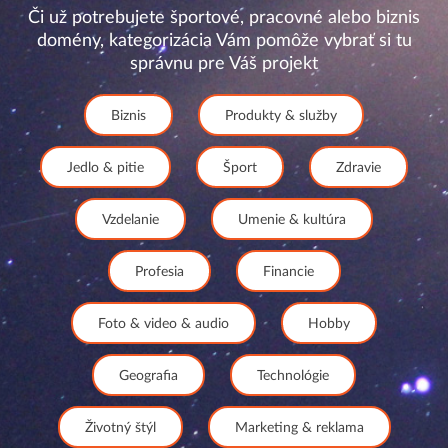
Či už potrebujete športové, pracovné alebo biznis
domény, kategorizácia Vám pomôže vybrať si tu
správnu pre Váš projekt
Biznis
Produkty & služby
Jedlo & pitie
Šport
Zdravie
Vzdelanie
Umenie & kultúra
Profesia
Financie
Foto & video & audio
Hobby
Geografia
Technológie
Životný štýl
Marketing & reklama