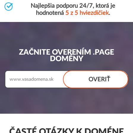
Najlepšia podporu 24/7, ktorá je
hodnotená
5 z 5 hviezdičiek
.
ZAČNITE OVERENÍM .PAGE
DOMÉNY
OVERIŤ
www.
ČASTÉ OTÁZKY K DOMÉNE