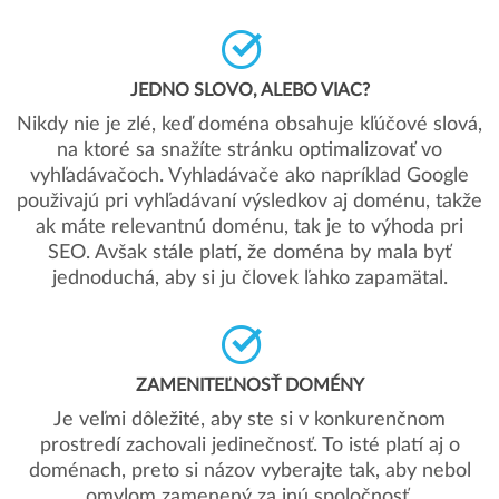
JEDNO SLOVO, ALEBO VIAC?
Nikdy nie je zlé, keď doména obsahuje kľúčové slová,
na ktoré sa snažíte stránku optimalizovať vo
vyhľadávačoch. Vyhladávače ako napríklad Google
použivajú pri vyhľadávaní výsledkov aj doménu, takže
ak máte relevantnú doménu, tak je to výhoda pri
SEO. Avšak stále platí, že doména by mala byť
jednoduchá, aby si ju človek ľahko zapamätal.
ZAMENITEĽNOSŤ DOMÉNY
Je veľmi dôležité, aby ste si v konkurenčnom
prostredí zachovali jedinečnosť. To isté platí aj o
doménach, preto si názov vyberajte tak, aby nebol
omylom zamenený za inú spoločnosť.