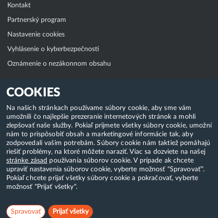
Kontakt
Partnerský program
Nastavenie cookies
Vyhlásenie o kyberbezpečnosti
Oznámenie o nezákonnom obsahu
Klientská zóna
COOKIES
WebAdmin
Na našich stránkach používame súbory cookie, aby sme vám
umožnili čo najlepšie prezeranie internetových stránok a mohli
WebMail
zlepšovať naše služby. Pokiaľ prijmete všetky súbory cookie, umožní
Zmena hesla (E-mail, FTP, SSH)
nám to prispôsobiť obsah a marketingové informácie tak, aby
zodpovedali vašim potrebám. Súbory cookie nám taktiež pomáhajú
Webhosting
riešiť problémy, na ktoré môžete naraziť. Viac sa dozviete na našej
stránke zásad
používania súborov cookie. V prípade ak chcete
Domény
upraviť nastavenia súborov cookie, vyberte možnosť "Spravovať".
Pokiaľ chcete prijať všetky súbory cookie a pokračovať, vyberte
možnosť "Prijať všetky".
Copyright & 2018-2026 HostCreators. Všetky práva vyhradené
Spravovať
Prijať všetky