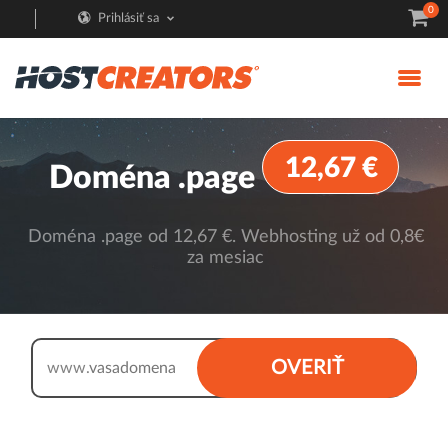
0
Prihlásiť sa
12,67 €
Doména .page
Doména .page od 12,67 €. Webhosting už od 0,8€
za mesiac
.page
OVERIŤ
www.