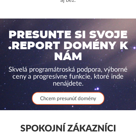
aj bez.
PRESUNTE SI SVOJE
.REPORT DOMÉNY K
NÁM
Skvelá programátroská podpora, výborné
ceny a progresívne funkcie, ktoré inde
nenájdete.
Chcem presunúť domény
SPOKOJNÍ ZÁKAZNÍCI