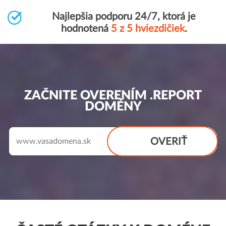
Najlepšia podporu 24/7, ktorá je
hodnotená
5 z 5 hviezdičiek
.
ZAČNITE OVERENÍM .REPORT
DOMÉNY
OVERIŤ
www.