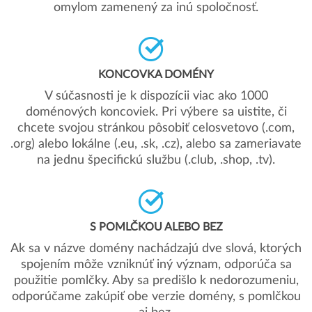
omylom zamenený za inú spoločnosť.
KONCOVKA DOMÉNY
V súčasnosti je k dispozícii viac ako 1000
doménových koncoviek. Pri výbere sa uistite, či
chcete svojou stránkou pôsobiť celosvetovo (.com,
.org) alebo lokálne (.eu, .sk, .cz), alebo sa zameriavate
na jednu špecifickú službu (.club, .shop, .tv).
S POMLČKOU ALEBO BEZ
Ak sa v názve domény nachádzajú dve slová, ktorých
spojením môže vzniknúť iný význam, odporúča sa
použitie pomlčky. Aby sa predišlo k nedorozumeniu,
odporúčame zakúpiť obe verzie domény, s pomlčkou