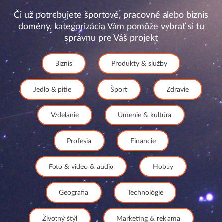
Či už potrebujete športové, pracovné alebo biznis
domény, kategorizácia Vám pomôže vybrať si tu
správnu pre Váš projekt
Biznis
Produkty & služby
Jedlo & pitie
Šport
Zdravie
Vzdelanie
Umenie & kultúra
Profesia
Financie
Foto & video & audio
Hobby
Geografia
Technológie
Životný štýl
Marketing & reklama