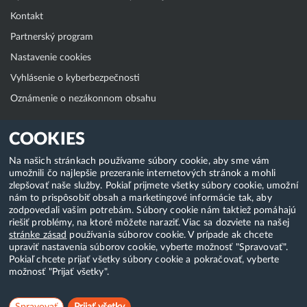
Kontakt
Partnerský program
Nastavenie cookies
Vyhlásenie o kyberbezpečnosti
Oznámenie o nezákonnom obsahu
Klientská zóna
COOKIES
WebAdmin
Na našich stránkach používame súbory cookie, aby sme vám
umožnili čo najlepšie prezeranie internetových stránok a mohli
WebMail
zlepšovať naše služby. Pokiaľ prijmete všetky súbory cookie, umožní
Zmena hesla (E-mail, FTP, SSH)
nám to prispôsobiť obsah a marketingové informácie tak, aby
zodpovedali vašim potrebám. Súbory cookie nám taktiež pomáhajú
Webhosting
riešiť problémy, na ktoré môžete naraziť. Viac sa dozviete na našej
stránke zásad
používania súborov cookie. V prípade ak chcete
Domény
upraviť nastavenia súborov cookie, vyberte možnosť "Spravovať".
Pokiaľ chcete prijať všetky súbory cookie a pokračovať, vyberte
možnosť "Prijať všetky".
Copyright & 2018-2026 HostCreators. Všetky práva vyhradené