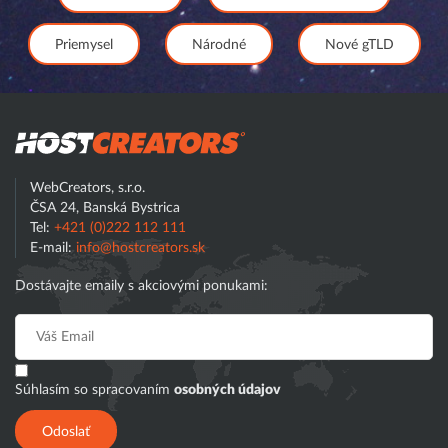
Priemysel
Národné
Nové gTLD
Hostcreator
WebCreators, s.r.o.
ČSA 24, Banská Bystrica
Tel:
+421 (0)222 112 111
E-mail:
info@hostcreators.sk
Dostávajte emaily s akciovými ponukami:
Súhlasím so spracovaním
osobných údajov
Odoslať