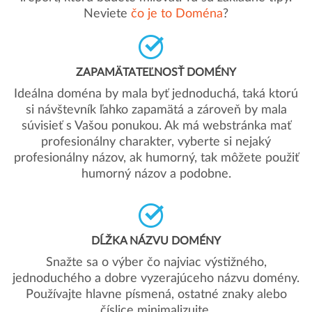
Neviete
čo je to Doména
?
ZAPAMÄTATEĽNOSŤ DOMÉNY
Ideálna doména by mala byť jednoduchá, taká ktorú
si návštevník ľahko zapamätá a zároveň by mala
súvisieť s Vašou ponukou. Ak má webstránka mať
profesionálny charakter, vyberte si nejaký
profesionálny názov, ak humorný, tak môžete použiť
humorný názov a podobne.
DĹŽKA NÁZVU DOMÉNY
Snažte sa o výber čo najviac výstižného,
jednoduchého a dobre vyzerajúceho názvu domény.
Používajte hlavne písmená, ostatné znaky alebo
číslice minimalizujte.