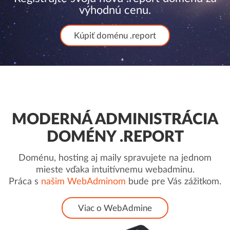
výhodnú cenu.
Kúpiť doménu .report
MODERNÁ ADMINISTRÁCIA
DOMÉNY .REPORT
Doménu, hosting aj maily spravujete na jednom
mieste vďaka intuitívnemu webadminu.
Práca s
našim WebAdminom
bude pre Vás zážitkom.
Viac o WebAdmine