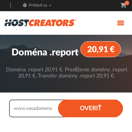
0
Prihlásiť sa
20,91 €
Doména .report
Doména .report 20,91 €. Predĺženie domény .report
20,91 €. Transfer domény .report 20,91 €.
.report
OVERIŤ
www.