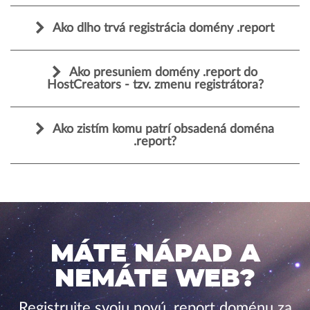
Ako dlho trvá registrácia domény .report
Ako presuniem domény .report do
HostCreators - tzv. zmenu registrátora?
Ako zistím komu patrí obsadená doména
.report?
MÁTE NÁPAD A
NEMÁTE WEB?
Registrujte svoju novú .report doménu za