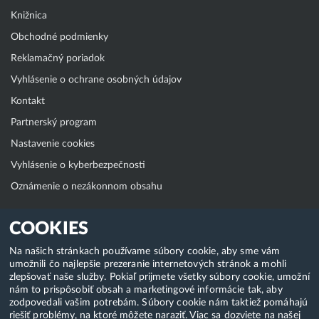
Knižnica
Obchodné podmienky
Reklamačný poriadok
Vyhlásenie o ochrane osobných údajov
Kontakt
Partnerský program
Nastavenie cookies
Vyhlásenie o kyberbezpečnosti
Oznámenie o nezákonnom obsahu
Klientská zóna
COOKIES
WebAdmin
Na našich stránkach používame súbory cookie, aby sme vám
umožnili čo najlepšie prezeranie internetových stránok a mohli
WebMail
zlepšovať naše služby. Pokiaľ prijmete všetky súbory cookie, umožní
Zmena hesla (E-mail, FTP, SSH)
nám to prispôsobiť obsah a marketingové informácie tak, aby
zodpovedali vašim potrebám. Súbory cookie nám taktiež pomáhajú
Webhosting
riešiť problémy, na ktoré môžete naraziť. Viac sa dozviete na našej