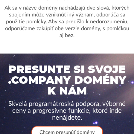
Ak sa v názve domény nachádzajú dve slová, ktorých
spojením môže vzniknúť iný význam, odporúča sa
použitie pomlčky. Aby sa predišlo k nedorozumeniu,
odporúčame zakúpiť obe verzie domény, s pomlčkou
aj bez.
PRESUNTE SI SVOJE
.COMPANY DOMÉNY
K NÁM
Skvelá programátroská podpora, výborné
ceny a progresívne funkcie, ktoré inde
nenájdete.
Chcem presunúť domény