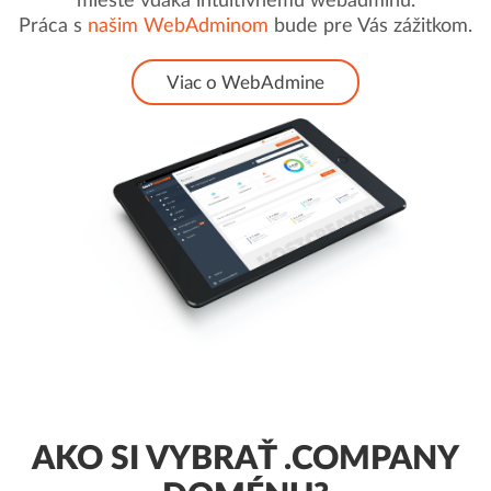
mieste vďaka intuitívnemu webadminu.
Práca s
našim WebAdminom
bude pre Vás zážitkom.
Viac o WebAdmine
AKO SI VYBRAŤ .COMPANY