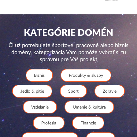
KATEGÓRIE DOMÉN
Či už potrebujete športové, pracovné alebo biznis
domény, kategorizácia Vám pomôže vybrať si tu
správnu pre Váš projekt
Biznis
Produkty & služby
Jedlo & pitie
Šport
Zdravie
Vzdelanie
Umenie & kultúra
Profesia
Financie