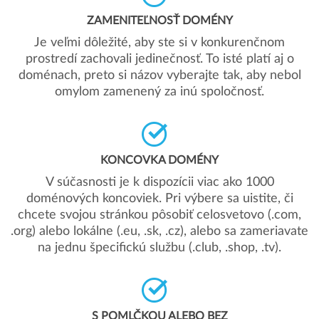
ZAMENITEĽNOSŤ DOMÉNY
Je veľmi dôležité, aby ste si v konkurenčnom
prostredí zachovali jedinečnosť. To isté platí aj o
doménach, preto si názov vyberajte tak, aby nebol
omylom zamenený za inú spoločnosť.
KONCOVKA DOMÉNY
V súčasnosti je k dispozícii viac ako 1000
doménových koncoviek. Pri výbere sa uistite, či
chcete svojou stránkou pôsobiť celosvetovo (.com,
.org) alebo lokálne (.eu, .sk, .cz), alebo sa zameriavate
na jednu špecifickú službu (.club, .shop, .tv).
S POMLČKOU ALEBO BEZ