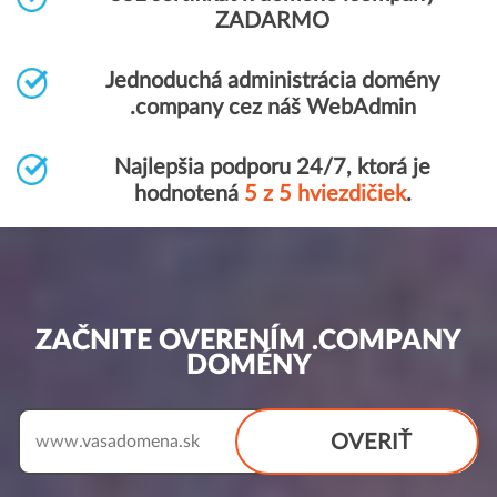
ZADARMO
Jednoduchá administrácia domény
.company cez náš WebAdmin
Najlepšia podporu 24/7, ktorá je
hodnotená
5 z 5 hviezdičiek
.
ZAČNITE OVERENÍM .COMPANY
DOMÉNY
OVERIŤ
www.