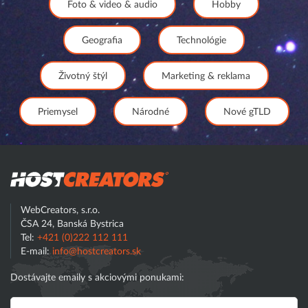
Foto & video & audio
Hobby
Geografia
Technológie
Životný štýl
Marketing & reklama
Priemysel
Národné
Nové gTLD
Hostcreator
WebCreators, s.r.o.
ČSA 24, Banská Bystrica
Tel:
+421 (0)222 112 111
E-mail:
info@hostcreators.sk
Dostávajte emaily s akciovými ponukami: