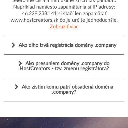
telefónne čísla a nemusíme si ich tak pamätať.
Napríklad namiesto zapamätania si IP adresy:
46.229.238.141 si stačí len zapamätať
www.hostcreators.sk čo je určite jednoduchšie.
Zobraziť viac
Ako dlho trvá registrácia domény .company
Ako presuniem domény .company do
HostCreators - tzv. zmenu registrátora?
Ako zistím komu patrí obsadená doména
.company?