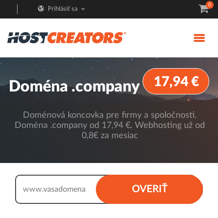
0
Prihlásiť sa
17,94 €
Doména .company
Doménová koncovka pre firmy a spoločnosti.
Doména .company od 17,94 €. Webhosting už od
0,8€ za mesiac
.company
OVERIŤ
www.