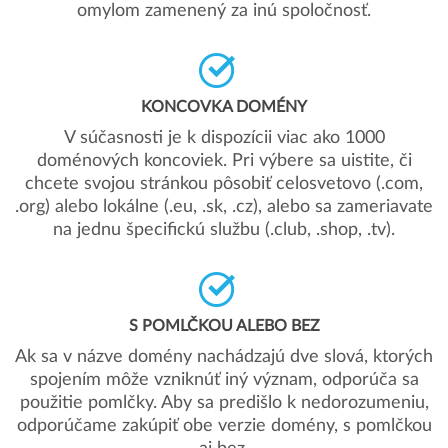
omylom zamenený za inú spoločnosť.
KONCOVKA DOMÉNY
V súčasnosti je k dispozícii viac ako 1000
doménových koncoviek. Pri výbere sa uistite, či
chcete svojou stránkou pôsobiť celosvetovo (.com,
.org) alebo lokálne (.eu, .sk, .cz), alebo sa zameriavate
na jednu špecifickú službu (.club, .shop, .tv).
S POMLČKOU ALEBO BEZ
Ak sa v názve domény nachádzajú dve slová, ktorých
spojením môže vzniknúť iný význam, odporúča sa
použitie pomlčky. Aby sa predišlo k nedorozumeniu,
odporúčame zakúpiť obe verzie domény, s pomlčkou