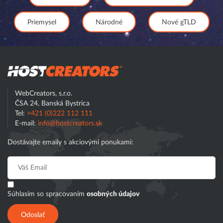
Priemysel
Národné
Nové gTLD
Hostcreator
WebCreators, s.r.o.
ČSA 24, Banská Bystrica
Tel:
+421 (0)222 112 111
E-mail:
info@hostcreators.sk
Dostávajte emaily s akciovými ponukami:
Súhlasím so spracovaním
osobných údajov
Odoslať